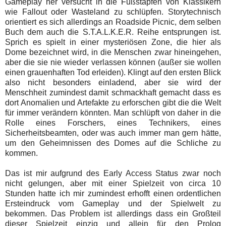
Gameplay her versucht in die Fußstapfen von Klassikern
wie Fallout oder Wasteland zu schlüpfen. Storytechnisch
orientiert es sich allerdings an Roadside Picnic, dem selben
Buch dem auch die S.T.A.L.K.E.R. Reihe entsprungen ist.
Sprich es spielt in einer mysteriösen Zone, die hier als
Dome bezeichnet wird, in die Menschen zwar hineingehen,
aber die sie nie wieder verlassen können (außer sie wollen
einen grauenhaften Tod erleiden). Klingt auf den ersten Blick
also nicht besonders einladend, aber sie wird der
Menschheit zumindest damit schmackhaft gemacht dass es
dort Anomalien und Artefakte zu erforschen gibt die die Welt
für immer verändern könnten. Man schlüpft von daher in die
Rolle eines Forschers, eines Technikers, eines
Sicherheitsbeamten, oder was auch immer man gern hätte,
um den Geheimnissen des Domes auf die Schliche zu
kommen.
Das ist mir aufgrund des Early Access Status zwar noch
nicht gelungen, aber mit einer Spielzeit von circa 10
Stunden hatte ich mir zumindest erhofft einen ordentlichen
Ersteindruck vom Gameplay und der Spielwelt zu
bekommen. Das Problem ist allerdings dass ein Großteil
dieser Spielzeit einzig und allein für den Prolog