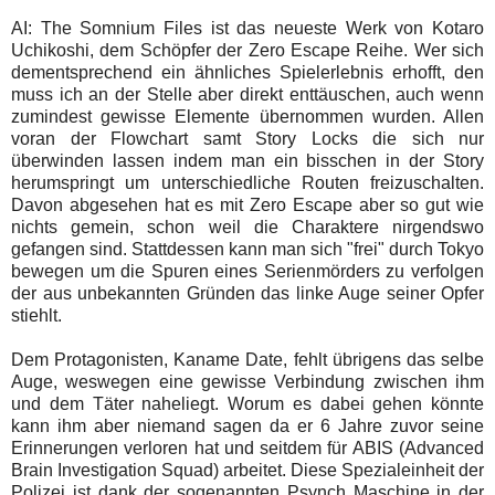
AI: The Somnium Files ist das neueste Werk von Kotaro
Uchikoshi, dem Schöpfer der Zero Escape Reihe. Wer sich
dementsprechend ein ähnliches Spielerlebnis erhofft, den
muss ich an der Stelle aber direkt enttäuschen, auch wenn
zumindest gewisse Elemente übernommen wurden. Allen
voran der Flowchart samt Story Locks die sich nur
überwinden lassen indem man ein bisschen in der Story
herumspringt um unterschiedliche Routen freizuschalten.
Davon abgesehen hat es mit Zero Escape aber so gut wie
nichts gemein, schon weil die Charaktere nirgendswo
gefangen sind. Stattdessen kann man sich "frei" durch Tokyo
bewegen um die Spuren eines Serienmörders zu verfolgen
der aus unbekannten Gründen das linke Auge seiner Opfer
stiehlt.
Dem Protagonisten, Kaname Date, fehlt übrigens das selbe
Auge, weswegen eine gewisse Verbindung zwischen ihm
und dem Täter naheliegt. Worum es dabei gehen könnte
kann ihm aber niemand sagen da er 6 Jahre zuvor seine
Erinnerungen verloren hat und seitdem für ABIS (Advanced
Brain Investigation Squad) arbeitet. Diese Spezialeinheit der
Polizei ist dank der sogenannten Psynch Maschine in der