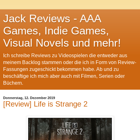
Jack Reviews - AAA
Games, Indie Games,
Visual Novels und mehr!
Ich schreibe Reviews zu Videospielen die entweder aus
meinem Backlog stammen oder die ich in Form von Review-
Fassungen zugeschickt bekommen habe. Ab und zu
beschäftige ich mich aber auch mit Filmen, Serien oder
Büchern.
Donnerstag, 12. Dezember 2019
[Review] Life is Strange 2