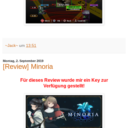
~Jack~
um
13:51
Montag, 2. September 2019
[Review] Minoria
Für dieses Review wurde mir ein Key zur
Verfügung gestellt!