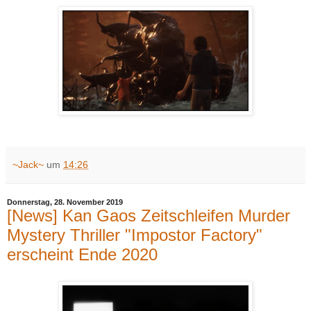
~Jack~
um
14:26
Donnerstag, 28. November 2019
[News] Kan Gaos Zeitschleifen Murder
Mystery Thriller "Impostor Factory"
erscheint Ende 2020