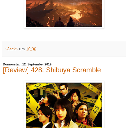
~Jack~
um
10:00
Donnerstag, 12. September 2019
[Review] 428: Shibuya Scramble