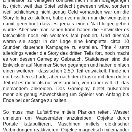
Dimension zu verlagern komplett nach hinten losgegangen
ist (nicht weil das Spiel schlecht gewesen wäre, sondern
weil schlichtweg nicht genug Geld vorhanden war um die
Story fertig zu stellen), haben vermutlich nur die wenigsten
damit gerechnet dass es jemals einen Nachfolger geben
würde. Aber wie man sehen kann haben die Entwickler es
tatsächlich noch ein weiteres Mal probiert. Und diesmal
waren sie sogar in der Lage eine komplette, circa 10
Stunden dauernde Kampagne zu erstellen. Trine 4 setzt
allerdings weder die Story des dritten Teils fort, noch macht
es von dessen Gameplay Gebrauch. Stattdessen sind die
Entwickler auf Nummer Sicher gegangen und haben einfach
einen weiteren, klassischen 2.5D Teil entwickelt. Finde ich
ein bisschen schade, aber nach dem Fiasko mit dem dritten
Teil ist es mehr als nur verständlich, von daher will ich das
niemandem ankreiden. Das Gameplay bietet außerdem
mehr als genug Abwechslung um Spieler von Anfang bis
Ende bei der Stange zu halten.
So muss man Luftströme mittels Planken reiten, Wasser
umleiten um Wasserräder anzutreiben, Objekte durch
Portale katapultieren, Maschinen mittels elektrischer
Verbindungen reaktivieren, Objekte magnetisch miteinander