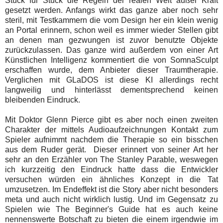
Stück für Stück die Regeln der realen Welt außer Kraft
gesetzt werden. Anfangs wirkt das ganze aber noch sehr
steril, mit Testkammern die vom Design her ein klein wenig
an Portal erinnern, schon weil es immer wieder Stellen gibt
an denen man gezwungen ist zuvor benutzte Objekte
zurückzulassen. Das ganze wird außerdem von einer Art
Künstlichen Intelligenz kommentiert die von SomnaSculpt
erschaffen wurde, dem Anbieter dieser Traumtherapie.
Verglichen mit GLaDOS ist diese KI allerdings recht
langweilig und hinterlässt dementsprechend keinen
bleibenden Eindruck.
Mit Doktor Glenn Pierce gibt es aber noch einen zweiten
Charakter der mittels Audioaufzeichnungen Kontakt zum
Spieler aufnimmt nachdem die Therapie so ein bisschen
aus dem Ruder gerät. Dieser erinnert von seiner Art her
sehr an den Erzähler von The Stanley Parable, weswegen
ich kurzzeitig den Eindruck hatte dass die Entwickler
versuchen würden ein ähnliches Konzept in die Tat
umzusetzen. Im Endeffekt ist die Story aber nicht besonders
meta und auch nicht wirklich lustig. Und im Gegensatz zu
Spielen wie The Beginner's Guide hat es auch keine
nennenswerte Botschaft zu bieten die einem irgendwie im