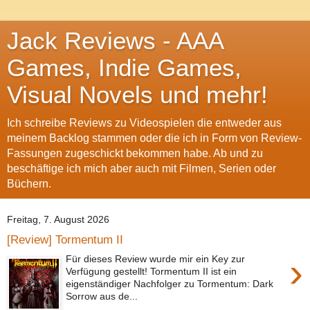
Jack Reviews - AAA
Games, Indie Games,
Visual Novels und mehr!
Ich schreibe Reviews zu Videospielen die entweder aus
meinem Backlog stammen oder die ich in Form von Review-
Fassungen zugeschickt bekommen habe. Ab und zu
beschäftige ich mich aber auch mit Filmen, Serien oder
Büchern.
Freitag, 7. August 2026
[Review] Tormentum II
›
Für dieses Review wurde mir ein Key zur
Verfügung gestellt! Tormentum II ist ein
eigenständiger Nachfolger zu Tormentum: Dark
Sorrow aus de...