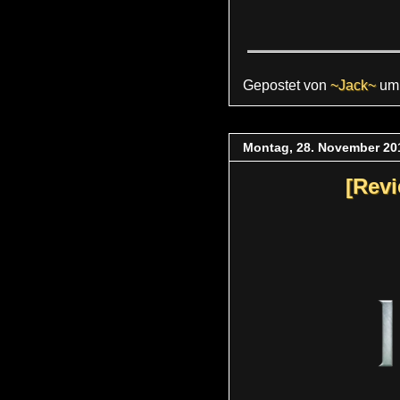
Gepostet von
~Jack~
u
Montag, 28. November 20
[Revi