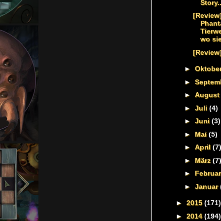
Story..
[Review
Phant
Tierw
wo sie
[Review]
►
Oktobe
►
Septem
►
Augus
►
Juli
(4)
►
Juni
(3)
►
Mai
(5)
►
April
(7
►
März
(7
►
Februa
►
Januar
►
2015
(171)
►
2014
(194)