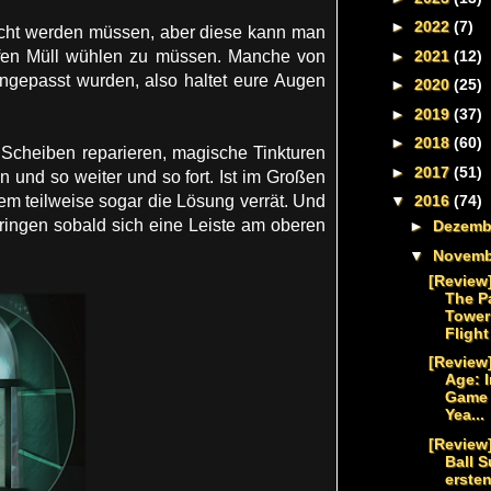
►
2022
(7)
acht werden müssen, aber diese kann man
►
2021
(12)
aufen Müll wühlen zu müssen. Manche von
 angepasst wurden, also haltet eure Augen
►
2020
(25)
►
2019
(37)
►
2018
(60)
Scheiben reparieren, magische Tinkturen
►
2017
(51)
und so weiter und so fort. Ist im Großen
em teilweise sogar die Lösung verrät. Und
▼
2016
(74)
ringen sobald sich eine Leiste am oberen
►
Dezem
▼
Novem
[Review
The P
Tower 
Flight
[Review
Age: I
Game 
Yea...
[Review
Ball S
ersten