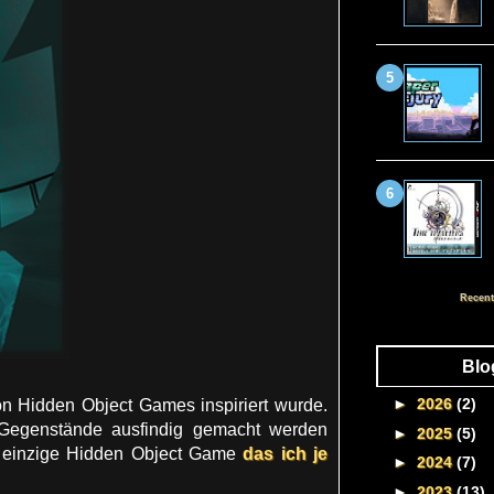
Recent
Blo
►
2026
(2)
on Hidden Object Games inspiriert wurde.
 Gegenstände ausfindig gemacht werden
►
2025
(5)
as einzige Hidden Object Game
das ich je
►
2024
(7)
►
2023
(13)