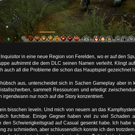
 Inquisitor in eine neue Region von Ferelden, wo er auf den Spu
ruppe aufnimmt die dem DLC seinen Namen verleiht. Klingt auf 
ch auch all die Probleme die schon das Hauptspiel gezeichnet 
hübsch aus, unterscheidet sich in Sachen Gameplay aber in 
Kristallscherben, sammelt Ressourcen und erledigt zwischend
irgendwann nur noch auf die Story konzentriert.
r ein bisschen leveln. Und mich von neuem an das Kampfsyst
ich furchtbar. Einige Gegner haben viel zu viel Schaden a
den Schwierigkeitsgrad auf Casual gesenkt habe. Ich habe vo
ng zu schmieden, aber schlussendlich konnte ich den trotzdem