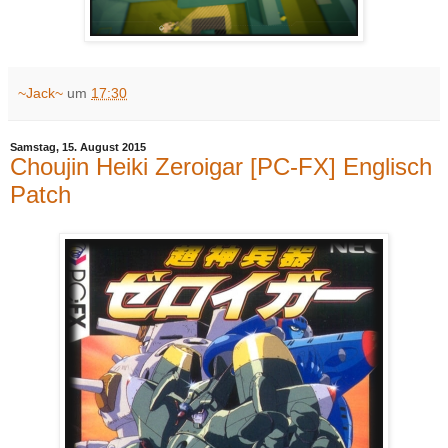
~Jack~
um
17:30
Samstag, 15. August 2015
Choujin Heiki Zeroigar [PC-FX] Englisch
Patch