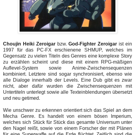
Choujin Heiki Zeroigar
bzw.
God-Fighter Zeroigar
ist ein
1997 für das PC-FX erschienene SHMUP, welches im
Gegensatz zu vielen Titeln des Genres eine komplexe Story
zu erzählen scheint und diese mit einem RPG-mäßigen
Auflevel-System sowie Anime-Zwischensequenzen
kombiniert. Letztere sind sogar synchronisiert, ebenso wie
alle Dialoge innerhalb der Levels. Eine Dub gibt es zwar
nicht, aber dafür wurden die Zwischensequenzen mit
Untertiteln unterlegt sowie alle Texteinblendungen übersetzt
und neu getimed.
Wie unschwer zu erkennen orientiert sich das Spiel an dem
Mecha Genre. Es handelt von einem bösen Imperium,
welches sich Stück für Stück das gesamte Universum unter
den Nagel reißt, sowie von einem Forscher der mit Plänen
für eine Superwaffe auf die Erde flüchtet. Zeitlich sind die