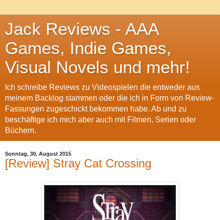
Jack Reviews - AAA
Games, Indie Games,
Visual Novels und mehr!
Ich schreibe Reviews zu Videospielen die entweder aus
meinem Backlog stammen oder die ich in Form von Review-
Fassungen zugeschickt bekommen habe. Ab und zu
beschäftige ich mich aber auch mit Filmen, Serien oder
Büchern.
Sonntag, 30. August 2015
[Review] Stray Cat Crossing