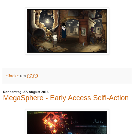
~Jack~
um
07:00
Donnerstag, 27. August 2015
MegaSphere - Early Access Scifi-Action