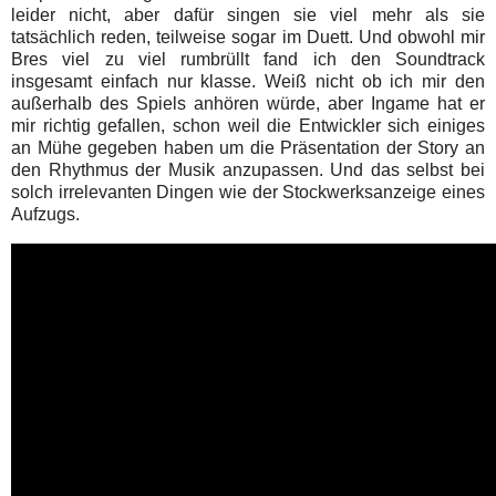
leider nicht, aber dafür singen sie viel mehr als sie
tatsächlich reden, teilweise sogar im Duett. Und obwohl mir
Bres viel zu viel rumbrüllt fand ich den Soundtrack
insgesamt einfach nur klasse. Weiß nicht ob ich mir den
außerhalb des Spiels anhören würde, aber Ingame hat er
mir richtig gefallen, schon weil die Entwickler sich einiges
an Mühe gegeben haben um die Präsentation der Story an
den Rhythmus der Musik anzupassen. Und das selbst bei
solch irrelevanten Dingen wie der Stockwerksanzeige eines
Aufzugs.