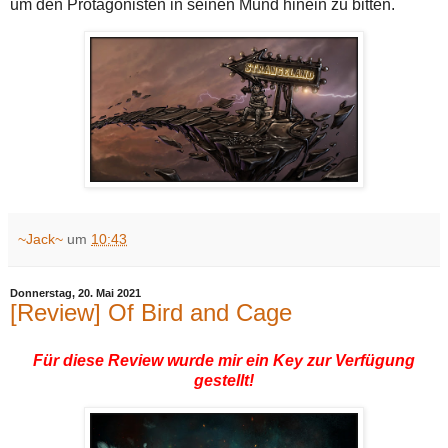
um den Protagonisten in seinen Mund hinein zu bitten.
~Jack~
um
10:43
Donnerstag, 20. Mai 2021
[Review] Of Bird and Cage
Für diese Review wurde mir ein Key zur Verfügung
gestellt!