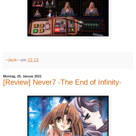
~Jack~
um
12:13
Montag, 25. Januar 2021
[Review] Never7 -The End of Infinity-