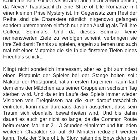
schlimmer sein sollte. Das ist aber auch nicht verwunderlich,
da Never7 hauptsächlich eine Slice of Life Romanze mit
einer kleinen Prise Mystery ist. Im Gegensatz zum Rest der
Reihe sind die Charaktere nämlich nirgendwo gefangen
sondern unternehmen einfach nur einen Ausflug als Teil ihre
College Seminars. Und da dieses Seminar keine
nennenswerten Ziele zu verfolgen scheint, verbringen sie
ihre Zeit damit Tennis zu spielen, angeln zu lernen und auch
mal mit einer Mutprobe die sie in die finsteren Tiefen eines
Friedhofs schickt.
Klingt nicht sonderlich interessant, aber es gibt zumindest
einen Plotpunkt der Spieler bei der Stange halten soll:
Makoto, der Protagonist, hat am ersten Tag einen Traum laut
dem eins der Mädchen aus seiner Gruppe am sechsten Tag
sterben wird. Und da er im Laufe des Spiels immer wieder
Visionen von Ereignissen hat die kurz darauf tatsächlich
eintreten, kann man durchaus davon ausgehen, dass sein
Traum sich ebenfalls bewahrheiten wird. Und bis dahin
dauert es auch gar nicht so lange, da die Common Route
beim ersten Mal nur 2 - 3 Stunden einnimmt und für jeden
weiteren Charakter so auf 30 Minuten reduziert werden
kann. Trotz der Slice of Life Story hätten die Entwickler sich