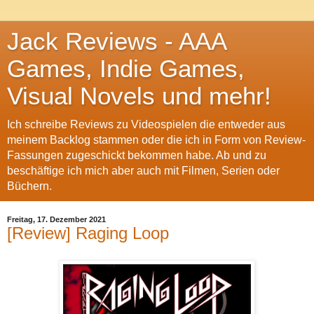
Jack Reviews - AAA
Games, Indie Games,
Visual Novels und mehr!
Ich schreibe Reviews zu Videospielen die entweder aus
meinem Backlog stammen oder die ich in Form von Review-
Fassungen zugeschickt bekommen habe. Ab und zu
beschäftige ich mich aber auch mit Filmen, Serien oder
Büchern.
Freitag, 17. Dezember 2021
[Review] Raging Loop