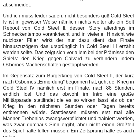
abschneidet.
Und ich muss leider sagen: nicht besonders gut! Cold Steel
Iv ist in gewisser Weise nämlich nichts weiter als ein Soft
Reboot von Cold Steel II, dessen Story allerdings im
Schneckentempo vorankriecht und in vielerlei Hinsicht wie
nutzloser Filler wirkt der nur dazu dient das Finale
hinauszuzögern das ursprünglich in Cold Steel III erzählt
werden sollte. Das zeigt sich vor allem bei der Prämisse den
Spiels: den Krieg gegen Calvard zu verhindern indem
Osbornes Machenschaften gestoppt werden.
Im Gegensatz zum Bürgerkrieg von Cold Steel II, der kurz
nach Osbornes „Ermordung“ begonnen hat, geht der Krieg in
Cold Steel IV nämlich erst im Finale, nach 88 Stunden,
endlich los! Und das obwohl im Intro eine große
Militärparade stattfindet die es so wirken lässt als ob der
Krieg in den nächsten Stunden oder Tagen bereits
entbrennen würde. Stattdessen müssen erst mal alle
Männer Erebonias zwangsverpflichtet und trainiert werden,
was zwar durchaus Sinn ergibt, aber nicht einen Großteil
des Spiel hätte füllen müssen. Ein Zeitsprung hätte es auch
getan.