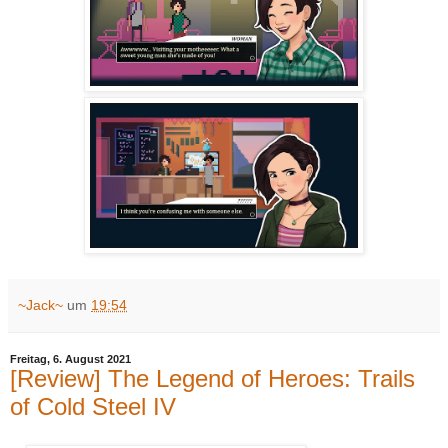
~Jack~
um
19:54
Freitag, 6. August 2021
[Review] The Legend of Heroes: Trails
of Cold Steel IV