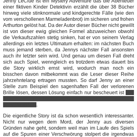
Jenny LeClue ist ein Mystery Adventure das die Abenteuer
einer fiktiven Kinder Detektivin erzählt die über 38 Bücher
hinweg viele stinknormale und kindgerechte Fälle (wie den
vom verschollenen Marmeladenbrot) im sicheren und frohen
Arthurton gelöst hat. Da der Autor dieser Bücher nicht gewillt
ist von dieser ewig gleichen Formel abzuweichen obwohl
die Verkaufszahlen stetig sinken, hat er von seinem Verlag
allerdings ein letztes Ultimatum erhalten: im nächsten Buch
muss jemand sterben, da Jennys nächster Fall ansonsten
auch ihr letzter sein wird. Und genau um diesen Fall dreht
sich auch Spiel, wenngleich es trotzdem etwas dauert bis
die Story wirklich ernst wird, wodurch man noch ein
bisschen davon mitbekommt was die Leser dieser Reihe
jahrzehntelang ertragen mussten. So darf Jenny an einer
Stelle zum Beispiel den sagenhaften Fall der verlorenen
Brille lösen, dessen Lösung einfach nur bescheuert ist
(die
Brille ist im hochgestylten Haar ihrer Besitzerin
verschwunden)
.
Die eigentliche Story ist da schon wesentlich interessanter.
Nicht nur wegen dem Mord, der Jenny aus diversen
Gründen nahe geht, sondern weil man im Laufe des Spiels
auf die Spuren einer Verschwörung stolpert die irgendwas