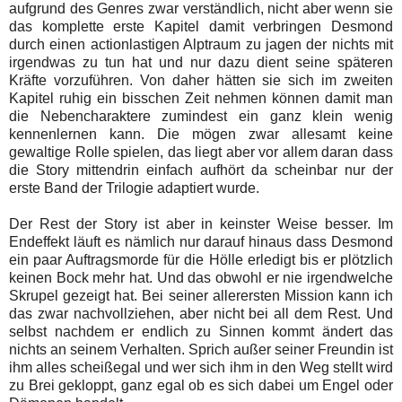
aufgrund des Genres zwar verständlich, nicht aber wenn sie
das komplette erste Kapitel damit verbringen Desmond
durch einen actionlastigen Alptraum zu jagen der nichts mit
irgendwas zu tun hat und nur dazu dient seine späteren
Kräfte vorzuführen. Von daher hätten sie sich im zweiten
Kapitel ruhig ein bisschen Zeit nehmen können damit man
die Nebencharaktere zumindest ein ganz klein wenig
kennenlernen kann. Die mögen zwar allesamt keine
gewaltige Rolle spielen, das liegt aber vor allem daran dass
die Story mittendrin einfach aufhört da scheinbar nur der
erste Band der Trilogie adaptiert wurde.
Der Rest der Story ist aber in keinster Weise besser. Im
Endeffekt läuft es nämlich nur darauf hinaus dass Desmond
ein paar Auftragsmorde für die Hölle erledigt bis er plötzlich
keinen Bock mehr hat. Und das obwohl er nie irgendwelche
Skrupel gezeigt hat. Bei seiner allerersten Mission kann ich
das zwar nachvollziehen, aber nicht bei all dem Rest. Und
selbst nachdem er endlich zu Sinnen kommt ändert das
nichts an seinem Verhalten. Sprich außer seiner Freundin ist
ihm alles scheißegal und wer sich ihm in den Weg stellt wird
zu Brei gekloppt, ganz egal ob es sich dabei um Engel oder