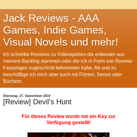
Jack Reviews - AAA
Games, Indie Games,
Visual Novels und mehr!
Ich schreibe Reviews zu Videospielen die entweder aus
meinem Backlog stammen oder die ich in Form von Review-
Fassungen zugeschickt bekommen habe. Ab und zu
beschäftige ich mich aber auch mit Filmen, Serien oder
Büchern.
Dienstag, 17. September 2019
[Review] Devil's Hunt
Für dieses Review wurde mir ein Key zur
Verfügung gestellt!