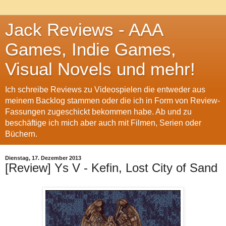
Jack Reviews - AAA
Games, Indie Games,
Visual Novels und mehr!
Ich schreibe Reviews zu Videospielen die entweder aus
meinem Backlog stammen oder die ich in Form von Review-
Fassungen zugeschickt bekommen habe. Ab und zu
beschäftige ich mich aber auch mit Filmen, Serien oder
Büchern.
Dienstag, 17. Dezember 2013
[Review] Ys V - Kefin, Lost City of Sand