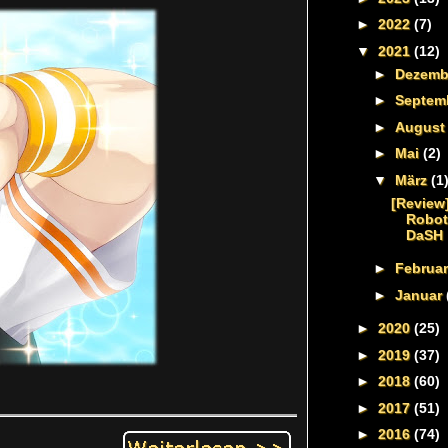
►
2022
(7)
▼
2021
(12)
►
Dezem
►
Septem
►
Augus
►
Mai
(2)
▼
März
(1
[Review
Robot
DaSH
►
Februa
►
Januar
►
2020
(25)
►
2019
(37)
►
2018
(60)
►
2017
(51)
►
2016
(74)