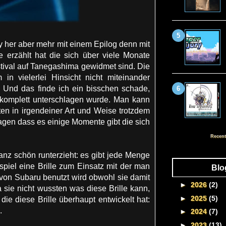
y her aber mehr mit einem Epilog denn mit
 erzählt hat die sich über viele Monate
tival auf Tanegashima gewidmet sind. Die
in vielerlei Hinsicht nicht miteinander
t. Und das finde ich ein bisschen schade,
 komplett unterschlagen wurde. Man kann
n in irgendeiner Art und Weise trotzdem
 sagen dass es einige Momente gibt die sich
Recent
nz schön runterzieht: es gibt jede Menge
spiel eine Brille zum Einsatz mit der man
Blo
von Subaru benutzt wird obwohl sie damit
►
2026
(2)
a sie nicht wussten was diese Brille kann,
►
2025
(5)
ie diese Brille überhaupt entwickelt hat:
.
►
2024
(7)
►
2023
(13)