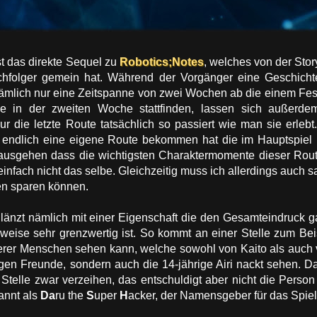
t das direkte Sequel zu
Robotics;Notes
, welches von der Stor
hfolger gemein hat. Während der Vorgänger eine Geschichte
nämlich nur eine Zeitspanne von zwei Wochen ab die einem Fes
e in der zweiten Woche stattfinden, lassen sich außerdem 
r die letzte Route tatsächlich so passiert wie man sie erleb
 endlich eine eigene Route bekommen hat die im Hauptspiel
ausgehen dass die wichtigsten Charaktermomente dieser Route
r einfach nicht das selbe. Gleichzeitig muss ich allerdings auch
ten sparen können.
änzt nämlich mit einer Eigenschaft die den Gesamteindruck ga
lweise sehr grenzwertig ist. So kommt an einer Stelle zum Bei
erer Menschen sehen kann, welche sowohl von Kaito als auch 
trigen Freunde, sondern auch die 14-jährige Airi nackt sehen. D
telle zwar verzeihen, das entschuldigt aber nicht die Person d
annt als
Da
ru the
S
uper
H
acker, der Namensgeber für das Spiel