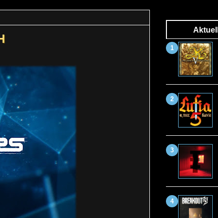
Aktuel
H