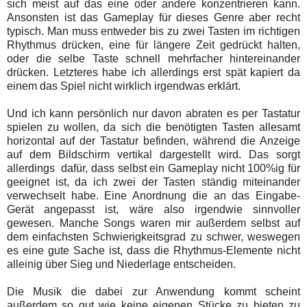
sich meist auf das eine oder andere konzentrieren kann.
Ansonsten ist das Gameplay für dieses Genre aber recht
typisch. Man muss entweder bis zu zwei Tasten im richtigen
Rhythmus drücken, eine für längere Zeit gedrückt halten,
oder die selbe Taste schnell mehrfacher hintereinander
drücken. Letzteres habe ich allerdings erst spät kapiert da
einem das Spiel nicht wirklich irgendwas erklärt.
Und ich kann persönlich nur davon abraten es per Tastatur
spielen zu wollen, da sich die benötigten Tasten allesamt
horizontal auf der Tastatur befinden, während die Anzeige
auf dem Bildschirm vertikal dargestellt wird. Das sorgt
allerdings dafür, dass selbst ein Gameplay nicht 100%ig für
geeignet ist, da ich zwei der Tasten ständig miteinander
verwechselt habe. Eine Anordnung die an das Eingabe-
Gerät angepasst ist, wäre also irgendwie sinnvoller
gewesen. Manche Songs waren mir außerdem selbst auf
dem einfachsten Schwierigkeitsgrad zu schwer, weswegen
es eine gute Sache ist, dass die Rhythmus-Elemente nicht
alleinig über Sieg und Niederlage entscheiden.
Die Musik die dabei zur Anwendung kommt scheint
außerdem so gut wie keine eigenen Stücke zu bieten zu