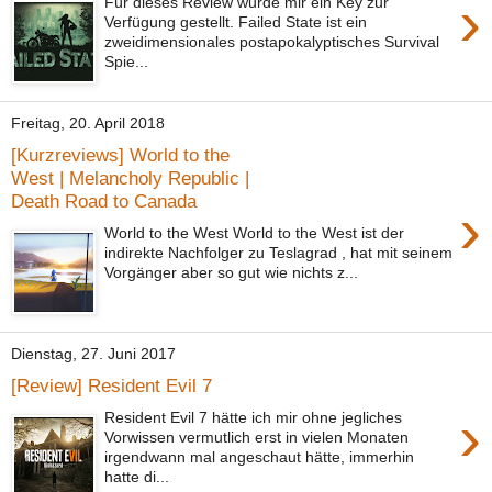
›
Für dieses Review wurde mir ein Key zur
Verfügung gestellt. Failed State ist ein
zweidimensionales postapokalyptisches Survival
Spie...
Freitag, 20. April 2018
[Kurzreviews] World to the
West | Melancholy Republic |
Death Road to Canada
›
World to the West World to the West ist der
indirekte Nachfolger zu Teslagrad , hat mit seinem
Vorgänger aber so gut wie nichts z...
Dienstag, 27. Juni 2017
[Review] Resident Evil 7
›
Resident Evil 7 hätte ich mir ohne jegliches
Vorwissen vermutlich erst in vielen Monaten
irgendwann mal angeschaut hätte, immerhin
hatte di...