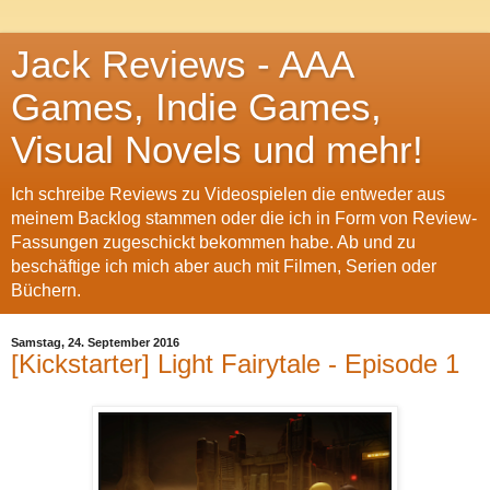
Jack Reviews - AAA
Games, Indie Games,
Visual Novels und mehr!
Ich schreibe Reviews zu Videospielen die entweder aus
meinem Backlog stammen oder die ich in Form von Review-
Fassungen zugeschickt bekommen habe. Ab und zu
beschäftige ich mich aber auch mit Filmen, Serien oder
Büchern.
Samstag, 24. September 2016
[Kickstarter] Light Fairytale - Episode 1