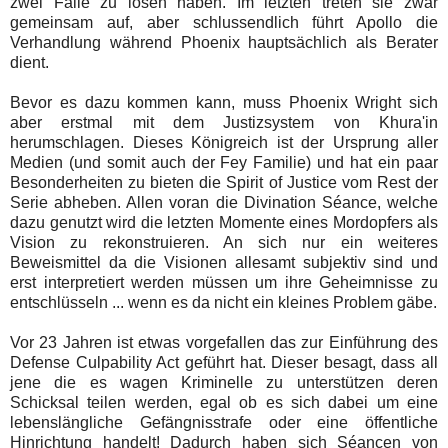
zwei Fälle zu lösen haben. Im letzten treten sie zwar
gemeinsam auf, aber schlussendlich führt Apollo die
Verhandlung während Phoenix hauptsächlich als Berater
dient.
Bevor es dazu kommen kann, muss Phoenix Wright sich
aber erstmal mit dem Justizsystem von Khura'in
herumschlagen. Dieses Königreich ist der Ursprung aller
Medien (und somit auch der Fey Familie) und hat ein paar
Besonderheiten zu bieten die Spirit of Justice vom Rest der
Serie abheben. Allen voran die Divination Séance, welche
dazu genutzt wird die letzten Momente eines Mordopfers als
Vision zu rekonstruieren. An sich nur ein weiteres
Beweismittel da die Visionen allesamt subjektiv sind und
erst interpretiert werden müssen um ihre Geheimnisse zu
entschlüsseln ... wenn es da nicht ein kleines Problem gäbe.
Vor 23 Jahren ist etwas vorgefallen das zur Einführung des
Defense Culpability Act geführt hat. Dieser besagt, dass all
jene die es wagen Kriminelle zu unterstützen deren
Schicksal teilen werden, egal ob es sich dabei um eine
lebenslängliche Gefängnisstrafe oder eine öffentliche
Hinrichtung handelt! Dadurch haben sich Séancen von