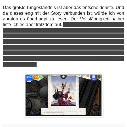
Das größte Eingeständnis ist aber das entscheidenste. Und
da dieses eng mit der Story verbunden ist, würde ich von
abraten es überhaupt zu lesen. Der Vollständigkeit halber
liste ich es aber trotzdem auf.
So mag es zwar nicht möglich
sein das Spiel zurückzuspulen, ein Game Over bedeutet
aber trotzdem nicht das Ende. Stattdessen wird das Spiel
bis zur ersten Gasse von Mampang zurückgespult. Man darf
dabei sogar alle Gegenstände und Informationen behalten.
Jeder Tod kostet zwar einen Punkt an Ausdauer, es gibt aber
mehr als genug Wege diese weit über den ursprünglichen
Wert zu steigern.