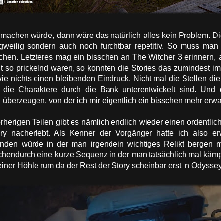
achen würde, dann wäre das natürlich alles kein Problem. D
ngweilig sondern auch noch furchtbar repetitiv. So muss man
uchen. Letzteres mag ein bisschen an The Witcher 3 erinnern,
t so prickelnd waren, so konnten die Stories das zumindest im
wie nichts einen bleibenden Eindruck. Nicht mal die Stellen die
s die Charaktere durch die Bank unterentwickelt sind. Un
h überzeugen, von der ich mir eigentlich ein bisschen mehr erwar
herigen Teilen gibt es nämlich endlich wieder einen ordentlich
ry nacherlebt. Als Kenner der Vorgänger hatte ich also erw
en würde in der man irgendein wichtiges Relikt bergen mus
wischendurch eine kurze Sequenz in der man tatsächlich mal kä
iner Höhle rum da der Rest der Story scheinbar erst in Odyssey 