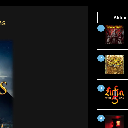
Aktuel
ns