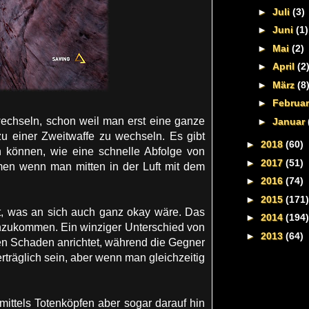
►
Juli
(3)
►
Juni
(1)
►
Mai
(2)
►
April
(2
►
März
(8
►
Februa
wechseln, schon weil man erst eine ganze
►
Januar
u einer Zweitwaffe zu wechseln. Es gibt
►
2018
(60)
 können, wie eine schnelle Abfolge von
►
2017
(51)
amen wenn man mitten in der Luft mit dem
►
2016
(74)
►
2015
(171)
et, was an sich auch ganz okay wäre. Das
►
2014
(194)
anzukommen. Ein winziger Unterschied von
►
2013
(64)
nen Schaden anrichtet, während die Gegner
träglich sein, aber wenn man gleichzeitig
mittels Totenköpfen aber sogar darauf hin