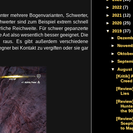
►
2022
(7)
►
2021
(12)
unter mehrere Bogenvarianten, Schwerter,
chwerter sind zum Beispiel extrem schnell
►
2020
(25)
rliche Reichweite. Für schwer gepanzerte
▼
2019
(37)
e Axt also wesentlich besser geeignet. Die
►
Dezem
 raus. Es gibt außerdem verschiedene
►
Novem
gner bei Kontakt zu vergiften oder sie gar
►
Oktobe
►
Septem
▼
Augus
[Kritik]
Creed
[Review]
Lies
[Review
Hunte
the 9
[Review]
Scept
to Ma