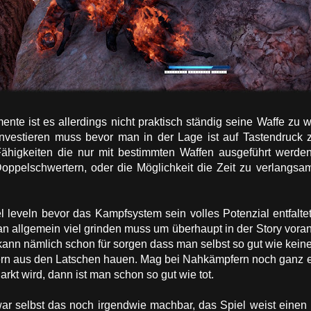
nte ist es allerdings nicht praktisch ständig seine Waffe zu 
nvestieren muss bevor man in der Lage ist auf Tastendruck z
higkeiten die nur mit bestimmten Waffen ausgeführt werden
Doppelschwertern, oder die Möglichkeit die Zeit zu verlangs
l leveln bevor das Kampfsystem sein volles Potenzial entfalt
man allgemein viel grinden muss um überhaupt in der Story vor
kann nämlich schon für sorgen dass man selbst so gut wie kei
fern aus den Latschen hauen. Mag bei Nahkämpfern noch ganz er
kt wird, dann ist man schon so gut wie tot.
ar selbst das noch irgendwie machbar, das Spiel weist einen 