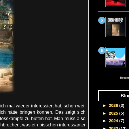
Recent
Blo
►
2026
(3)
ich mal wieder interessiert hat, schon weil
ich hätte bringen können. Das zeigt sich
►
2025
(5)
Bosskämpfe zu bieten hat. Man muss also
►
2024
(7)
chbrechen, was ein bisschen interessanter
►
2023
(13)