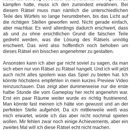
kämpfen hatte, muss ich den zumindest erwähnen. Bei
diesem Rätsel muss man nämlich die unterschiedlichen
Teile des Würfels so lange herumdrehen, bis das Licht auf
die richtigen Stellen geworfen wird. Nicht gerade einfach,
aber machbar. Es wird allerdings dadurch erschwert, dass
ab und zu ohne ersichtlichen Grund die falschen Teile
gedreht werden, was die Lösung des Rätsels unnötig
erschwert. Das wird also hoffentlich noch behoben um
dieses Rätsel ein bisschen angenehmer zu gestalten.
Ansonsten kann ich aber gar nicht soviel zu sagen, da man
sich eben nur von Rätsel zu Rätsel hangelt. Und ich will jetzt
auch nicht alles spoilern was das Spiel zu bieten hat. Ich
könnte höchstens empfehlen in mein kurzes Preview Video
reinzuschauen. Das zeigt aber dummerweise nur die erste
halbe Stunde die vom Gameplay her recht angenehm war.
Erst ein paar Räume weiter wurde es richtig frustrierend.
Man könnte fast meinen ich hätte von gewusst und an der
perfekten Stelle aufgehört. Da ich mittlerweile weiß was
mich erwartet, würde ich das aber nicht nochmal spielen
wollen. Mir fehlen zwar noch einige Achievements, aber ein
zweites Mal will ich diese Rätsel echt nicht machen.