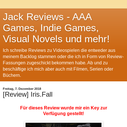
Jack Reviews - AAA
Games, Indie Games,
Visual Novels und mehr!
Ich schreibe Reviews zu Videospielen die entweder aus
meinem Backlog stammen oder die ich in Form von Review-
Fassungen zugeschickt bekommen habe. Ab und zu
beschäftige ich mich aber auch mit Filmen, Serien oder
Büchern.
Freitag, 7. Dezember 2018
[Review] Iris.Fall
Für dieses Review wurde mir ein Key zur
Verfügung gestellt!