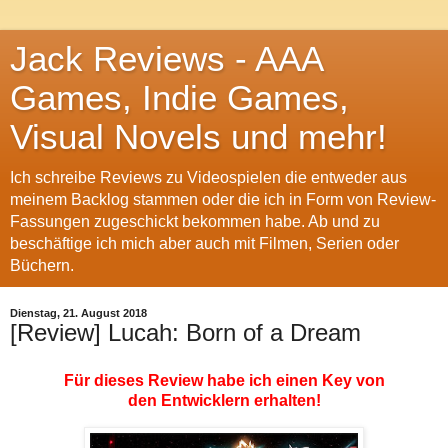
Jack Reviews - AAA
Games, Indie Games,
Visual Novels und mehr!
Ich schreibe Reviews zu Videospielen die entweder aus
meinem Backlog stammen oder die ich in Form von Review-
Fassungen zugeschickt bekommen habe. Ab und zu
beschäftige ich mich aber auch mit Filmen, Serien oder
Büchern.
Dienstag, 21. August 2018
[Review] Lucah: Born of a Dream
Für dieses Review habe ich einen Key von
den Entwicklern erhalten!