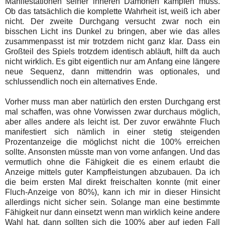
Manifestationen seiner inneren Dämonen kämpfen muss.
Ob das tatsächlich die komplette Wahrheit ist, weiß ich aber
nicht. Der zweite Durchgang versucht zwar noch ein
bisschen Licht ins Dunkel zu bringen, aber wie das alles
zusammenpasst ist mir trotzdem nicht ganz klar. Dass ein
Großteil des Spiels trotzdem identisch abläuft, hilft da auch
nicht wirklich. Es gibt eigentlich nur am Anfang eine längere
neue Sequenz, dann mittendrin was optionales, und
schlussendlich noch ein alternatives Ende.
Vorher muss man aber natürlich den ersten Durchgang erst
mal schaffen, was ohne Vorwissen zwar durchaus möglich,
aber alles andere als leicht ist. Der zuvor erwähnte Fluch
manifestiert sich nämlich in einer stetig steigenden
Prozentanzeige die möglichst nicht die 100% erreichen
sollte. Ansonsten müsste man von vorne anfangen. Und das
vermutlich ohne die Fähigkeit die es einem erlaubt die
Anzeige mittels guter Kampfleistungen abzubauen. Da ich
die beim ersten Mal direkt freischalten konnte (mit einer
Fluch-Anzeige von 80%), kann ich mir in dieser Hinsicht
allerdings nicht sicher sein. Solange man eine bestimmte
Fähigkeit nur dann einsetzt wenn man wirklich keine andere
Wahl hat, dann sollten sich die 100% aber auf jeden Fall