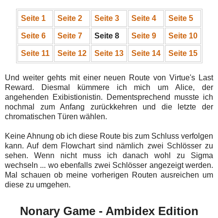
Seite 1
Seite 2
Seite 3
Seite 4
Seite 5
Seite 6
Seite 7
Seite 8
Seite 9
Seite 10
Seite 11
Seite 12
Seite 13
Seite 14
Seite 15
Und weiter gehts mit einer neuen Route von Virtue's Last
Reward. Diesmal kümmere ich mich um Alice, der
angehenden Exibistionistin. Dementsprechend musste ich
nochmal zum Anfang zurückkehren und die letzte der
chromatischen Türen wählen.
Keine Ahnung ob ich diese Route bis zum Schluss verfolgen
kann. Auf dem Flowchart sind nämlich zwei Schlösser zu
sehen. Wenn nicht muss ich danach wohl zu Sigma
wechseln ... wo ebenfalls zwei Schlösser angezeigt werden.
Mal schauen ob meine vorherigen Routen ausreichen um
diese zu umgehen.
Nonary Game - Ambidex Edition