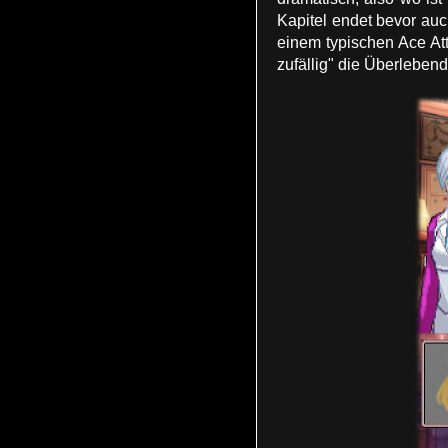
Kapitel endet bevor auc
einem typischen Ace Att
zufällig" die Überleben