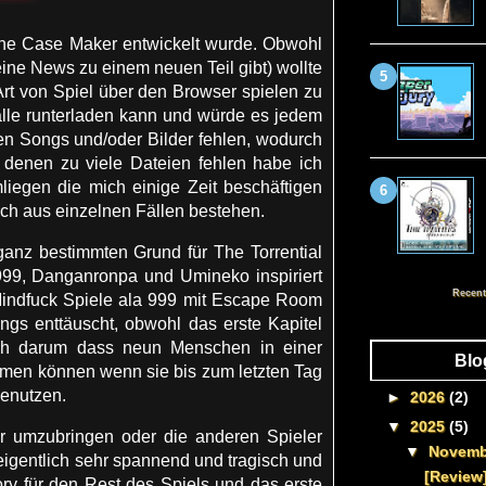
line Case Maker entwickelt wurde. Obwohl
ine News zu einem neuen Teil gibt) wollte
 Art von Spiel über den Browser spielen zu
lle runterladen kann und würde es jedem
nen Songs und/oder Bilder fehlen, wodurch
 denen zu viele Dateien fehlen habe ich
mliegen die mich einige Zeit beschäftigen
ch aus einzelnen Fällen bestehen.
ganz bestimmten Grund für The Torrential
999, Danganronpa und Umineko inspiriert
Recent
 Mindfuck Spiele ala 999 mit Escape Room
ings enttäuscht, obwohl das erste Kapitel
ich darum dass neun Menschen in einer
Blo
en können wenn sie bis zum letzten Tag
benutzen.
►
2026
(2)
▼
2025
(5)
er umzubringen oder die anderen Spieler
▼
Novem
eigentlich sehr spannend und tragisch und
[Review
ory für den Rest des Spiels und das erste