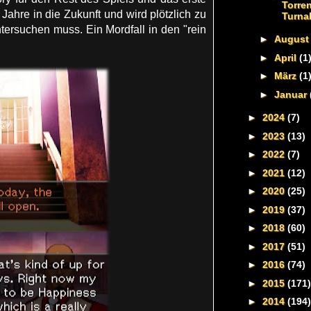
Torren
Jahre in die Zukunft und wird plötzlich zu
Turna
tersuchen muss. Ein Mordfall in den "rein
►
Augus
►
April
(1
►
März
(1
►
Januar
►
2024
(7)
►
2023
(13)
►
2022
(7)
►
2021
(12)
►
2020
(25)
►
2019
(37)
►
2018
(60)
►
2017
(51)
►
2016
(74)
►
2015
(171)
►
2014
(194)