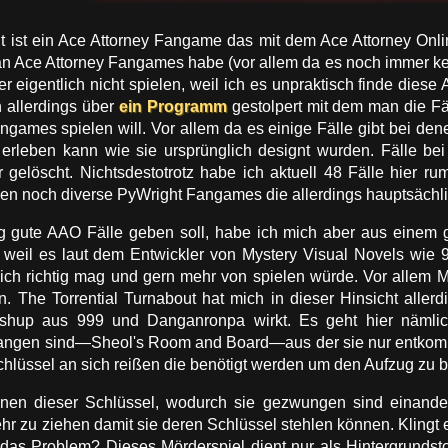
ut ist ein Ace Attorney Fangame das mit dem Ace Attorney On
an Ace Attorney Fangames habe (vor allem da es noch immer ke
 eigentlich nicht spielen, weil ich es unpraktisch finde diese
h allerdings über
ein Programm
gestolpert mit dem man die Fä
games spielen will. Vor allem da es einige Fälle gibt bei de
erleben kann wie sie ursprünglich designt wurden. Fälle bei
gelöscht. Nichtsdestotrotz habe ich aktuell 48 Fälle hier ru
en noch diverse PyWright Fangames die allerdings hauptsächli
ig gute AAO Fälle geben soll, habe ich mich aber aus einem 
 weil es laut dem Entwickler von Mystery Visual Novels wie 
e ich richtig mag und gern mehr von spielen würde. Vor allem
. The Torrential Turnabout hat mich in dieser Hinsicht allerd
Mashup aus 999 und Danganronpa wirkt. Es geht hier näml
fangen sind—Sheol's Room and Board—aus der sie nur entkomm
hlüssel an sich reißen die benötigt werden um den Aufzug zu 
einen dieser Schlüssel, wodurch sie gezwungen sind einand
r zu ziehen damit sie deren Schlüssel stehlen können. Klingt 
 das Problem? Dieses Mörderspiel dient nur als Hintergrundst