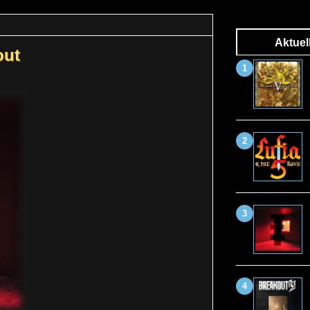
Aktuel
out