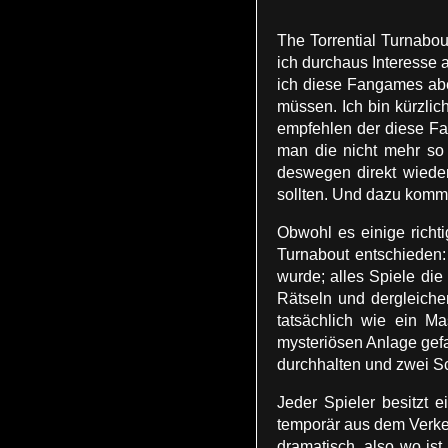
The Torrential Turnabo
ich durchaus Interesse 
ich diese Fangames aber
müssen. Ich bin kürzlic
empfehlen der diese Fan
man die nicht mehr so 
deswegen direkt wieder 
sollten. Und dazu komm
Obwohl es einige richt
Turnabout entschieden:
wurde; alles Spiele di
Rätseln und dergleichen
tatsächlich wie ein 
mysteriösen Anlage ge
durchhalten und zwei Sc
Jeder Spieler besitzt 
temporär aus dem Verkeh
dramatisch, also wo ist