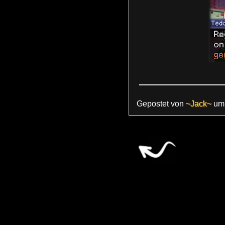
Gepostet von
~Jack~
u