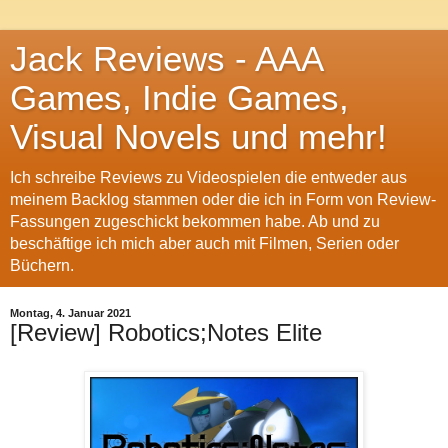
Jack Reviews - AAA
Games, Indie Games,
Visual Novels und mehr!
Ich schreibe Reviews zu Videospielen die entweder aus
meinem Backlog stammen oder die ich in Form von Review-
Fassungen zugeschickt bekommen habe. Ab und zu
beschäftige ich mich aber auch mit Filmen, Serien oder
Büchern.
Montag, 4. Januar 2021
[Review] Robotics;Notes Elite