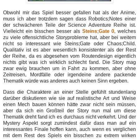
Obwohl mir das Spiel besser gefallen hat als der Anime,
muss ich aber trotzdem sagen dass Robotics;Notes einer
der schwächeren Teile der Science Adventure Reihe ist.
Vielleicht ein bisschen besser als
Steins;Gate 0
, welches
zu viele offensichtliche Storyprobleme hat, aber bei weitem
nicht so interessant wie Steins;Gate oder Chaos;Child.
Qualitativ ist es aber wesentlich konsistenter als der Rest
der Reihe, da es abgesehen vom Routendesign eigentlich
nichts gibt was ich wirklich schlecht fand. Die Story mag
zwar ewig brauchen um in Fahrt zu kommen, aber ohne
Zeitreisen, Mordfälle oder irgendeine andere packende
Thematik würde was anderes auch keinen Sinn ergeben.
Dass die Charaktere an einer Stelle gefühlt stundenlang
darüber diskutieren wie sie auf realistische Art und Weise
einen Mech bauen können hätte zwar nicht sein müssen,
aber da sich ein Großteil der Story nun mal um diese
Thematik dreht fand ich es durchaus nicht verkehrt. Und der
Mystery Aspekt sorgt zumindest dafür dass man auf ein
interessantes Finale hoffen kann, auch wenn es verglichen
mit dem Rest des Spiels ein bisschen zu extrem wirken