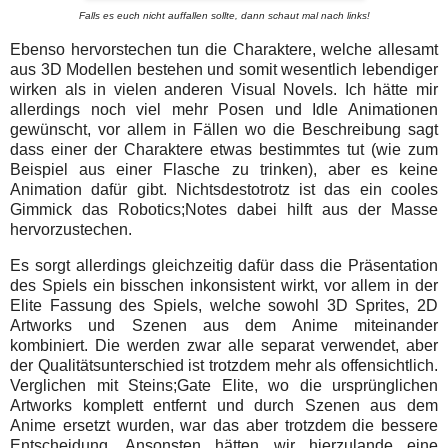
Falls es euch nicht auffallen sollte, dann schaut mal nach links!
Ebenso hervorstechen tun die Charaktere, welche allesamt
aus 3D Modellen bestehen und somit wesentlich lebendiger
wirken als in vielen anderen Visual Novels. Ich hätte mir
allerdings noch viel mehr Posen und Idle Animationen
gewünscht, vor allem in Fällen wo die Beschreibung sagt
dass einer der Charaktere etwas bestimmtes tut (wie zum
Beispiel aus einer Flasche zu trinken), aber es keine
Animation dafür gibt. Nichtsdestotrotz ist das ein cooles
Gimmick das Robotics;Notes dabei hilft aus der Masse
hervorzustechen.
Es sorgt allerdings gleichzeitig dafür dass die Präsentation
des Spiels ein bisschen inkonsistent wirkt, vor allem in der
Elite Fassung des Spiels, welche sowohl 3D Sprites, 2D
Artworks und Szenen aus dem Anime miteinander
kombiniert. Die werden zwar alle separat verwendet, aber
der Qualitätsunterschied ist trotzdem mehr als offensichtlich.
Verglichen mit Steins;Gate Elite, wo die ursprünglichen
Artworks komplett entfernt und durch Szenen aus dem
Anime ersetzt wurden, war das aber trotzdem die bessere
Entscheidung. Ansonsten hätten wir hierzulande eine