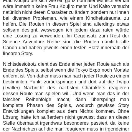
Frau Koujiro die sich wie ein ganz normaler Mensch verhält
wäre immerhin keine Frau Koujiro mehr. Und Kaito versucht
natürlich nicht deren Charakter zu ändern sondern nur ihnen
bei diversen Problemen, wie einem Kindheitstrauma, zu
helfen. Die Routen in diesem Spiel sind allerdings etwas
seltsam designt, weswegen ich jedem dazu raten würde
eine Lösung zu verwenden. Im Gegensatz zum Rest der
Science Adventure Reihe sind die Routen nämlich alle
Canon und haben jeweils einen festen Platz innerhalb der
linearen Story.
Nichtsdestotrotz dient das Ende einer jeden Route auch als
Ende des Spiels, selbst wenn die Tokyo Expo noch Monate
entfernt ist. Von daher muss man nach jeder Route zu einem
bestimmten Punkt zurückspringen und dort auf die Twipo
(Twitter) Nachricht des nächsten Charakters reagieren
dessen Route man spielen will. Und wenn man das in der
falschen Reihenfolge macht, dann überspringt man
komplette Phasen des Spiels, wodurch gewisse Story
Entwicklungen komplett aus dem Nichts kommen. Ohne
Lösung hätte ich außerdem nicht gewusst dass an dieser
Stelle überhaupt irgendwas besonderes passiert, da keine
der Nachrichten auf die man reagieren muss in irgendeiner