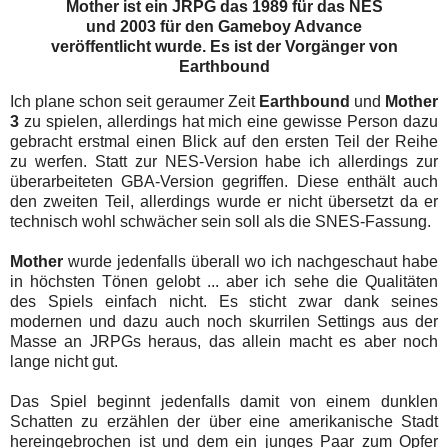
Mother ist ein JRPG das 1989 für das NES
und 2003 für den Gameboy Advance
veröffentlicht wurde. Es ist der Vorgänger von
Earthbound
Ich plane schon seit geraumer Zeit
Earthbound
und
Mother
3
zu spielen, allerdings hat mich eine gewisse Person dazu
gebracht erstmal einen Blick auf den ersten Teil der Reihe
zu werfen. Statt zur NES-Version habe ich allerdings zur
überarbeiteten GBA-Version gegriffen. Diese enthält auch
den zweiten Teil, allerdings wurde er nicht übersetzt da er
technisch wohl schwächer sein soll als die SNES-Fassung.
Mother
wurde jedenfalls überall wo ich nachgeschaut habe
in höchsten Tönen gelobt ... aber ich sehe die Qualitäten
des Spiels einfach nicht. Es sticht zwar dank seines
modernen und dazu auch noch skurrilen Settings aus der
Masse an JRPGs heraus, das allein macht es aber noch
lange nicht gut.
Das Spiel beginnt jedenfalls damit von einem dunklen
Schatten zu erzählen der über eine amerikanische Stadt
hereingebrochen ist und dem ein junges Paar zum Opfer