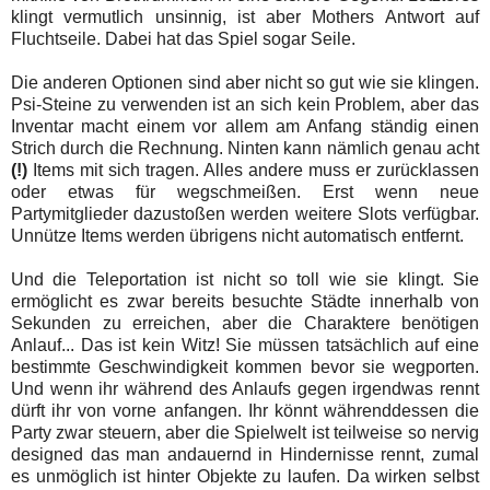
klingt vermutlich unsinnig, ist aber Mothers Antwort auf
Fluchtseile. Dabei hat das Spiel sogar Seile.
Die anderen Optionen sind aber nicht so gut wie sie klingen.
Psi-Steine zu verwenden ist an sich kein Problem, aber das
Inventar macht einem vor allem am Anfang ständig einen
Strich durch die Rechnung. Ninten kann nämlich genau acht
(!)
Items mit sich tragen. Alles andere muss er zurücklassen
oder etwas für wegschmeißen. Erst wenn neue
Partymitglieder dazustoßen werden weitere Slots verfügbar.
Unnütze Items werden übrigens nicht automatisch entfernt.
Und die Teleportation ist nicht so toll wie sie klingt. Sie
ermöglicht es zwar bereits besuchte Städte innerhalb von
Sekunden zu erreichen, aber die Charaktere benötigen
Anlauf... Das ist kein Witz! Sie müssen tatsächlich auf eine
bestimmte Geschwindigkeit kommen bevor sie wegporten.
Und wenn ihr während des Anlaufs gegen irgendwas rennt
dürft ihr von vorne anfangen. Ihr könnt währenddessen die
Party zwar steuern, aber die Spielwelt ist teilweise so nervig
designed das man andauernd in Hindernisse rennt, zumal
es unmöglich ist hinter Objekte zu laufen. Da wirken selbst