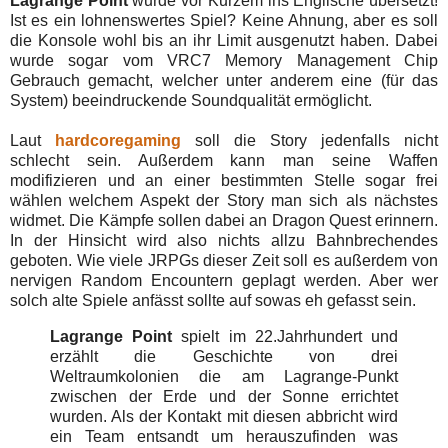
Lagrange Point
wurde vor Kurzem ins Englische übersetzt!
Ist es ein lohnenswertes Spiel? Keine Ahnung, aber es soll
die Konsole wohl bis an ihr Limit ausgenutzt haben. Dabei
wurde sogar vom VRC7 Memory Management Chip
Gebrauch gemacht, welcher unter anderem eine (für das
System) beeindruckende Soundqualität ermöglicht.
Laut
hardcoregaming
soll die Story jedenfalls nicht
schlecht sein. Außerdem kann man seine Waffen
modifizieren und an einer bestimmten Stelle sogar frei
wählen welchem Aspekt der Story man sich als nächstes
widmet. Die Kämpfe sollen dabei an Dragon Quest erinnern.
In der Hinsicht wird also nichts allzu Bahnbrechendes
geboten. Wie viele JRPGs dieser Zeit soll es außerdem von
nervigen Random Encountern geplagt werden. Aber wer
solch alte Spiele anfässt sollte auf sowas eh gefasst sein.
Lagrange Point
spielt im 22.Jahrhundert und
erzählt die Geschichte von drei
Weltraumkolonien die am Lagrange-Punkt
zwischen der Erde und der Sonne errichtet
wurden. Als der Kontakt mit diesen abbricht wird
ein Team entsandt um herauszufinden was