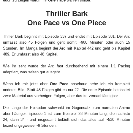
euch zu zeigen warum ihr
One Pace
wählen solltet.
Thriller Bark
One Pace vs One Piece
Thriler Bark beginnt mit Episode 337 und endet mit Episode 381. Der Arc
umfasst also 45 Folgen und geht somit ~900 Minuten oder auch 15
Stunden. Im Manga beginnt der Arc mit Kapitel 442 und geht bis Kapitel
489. Er umfasst also 48 Kapitel.
Wie ihr seht wurde der Arc fast durchgehend mit einem 1:1 Pacing
adaptiert, was selten gut ausgeht.
Wenn ich mir jetzt aber
One Pace
anschaue sehe ich ein komplett
anderes Bild. Statt 45 Folgen gibt es nur 22. Die erste Episode beinhaltet
zwar Material aus vorherigen Folgen, aber das ist vernachlässigbar.
Die Länge der Episoden schwankt im Gegensatz zum normalen Anime
aber häufiger. Episode 1 ist zum Beispiel 28 Minuten lang, die nächste
24, dann 34 - und insgesamt beläuft sich das alles auf ~530 Minuten
beziehungsgweise ~9 Stunden.