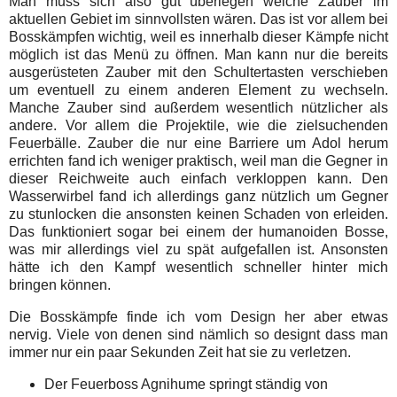
Man muss sich also gut überlegen welche Zauber im
aktuellen Gebiet im sinnvollsten wären. Das ist vor allem bei
Bosskämpfen wichtig, weil es innerhalb dieser Kämpfe nicht
möglich ist das Menü zu öffnen. Man kann nur die bereits
ausgerüsteten Zauber mit den Schultertasten verschieben
um eventuell zu einem anderen Element zu wechseln.
Manche Zauber sind außerdem wesentlich nützlicher als
andere. Vor allem die Projektile, wie die zielsuchenden
Feuerbälle. Zauber die nur eine Barriere um Adol herum
errichten fand ich weniger praktisch, weil man die Gegner in
dieser Reichweite auch einfach verkloppen kann. Den
Wasserwirbel fand ich allerdings ganz nützlich um Gegner
zu stunlocken die ansonsten keinen Schaden von erleiden.
Das funktioniert sogar bei einem der humanoiden Bosse,
was mir allerdings viel zu spät aufgefallen ist. Ansonsten
hätte ich den Kampf wesentlich schneller hinter mich
bringen können.
Die Bosskämpfe finde ich vom Design her aber etwas
nervig. Viele von denen sind nämlich so designt dass man
immer nur ein paar Sekunden Zeit hat sie zu verletzen.
Der Feuerboss Agnihume springt ständig von