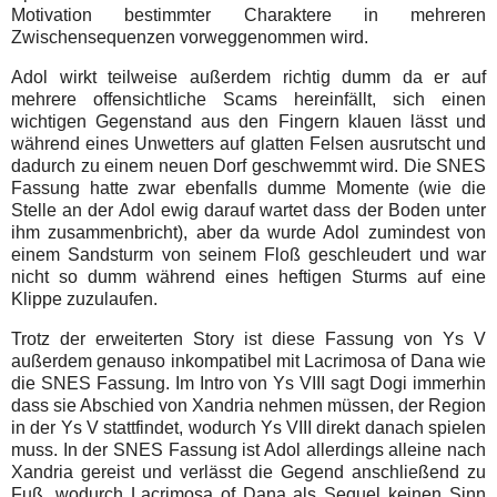
Motivation bestimmter Charaktere in mehreren
Zwischensequenzen vorweggenommen wird.
Adol wirkt teilweise außerdem richtig dumm da er auf
mehrere offensichtliche Scams hereinfällt, sich einen
wichtigen Gegenstand aus den Fingern klauen lässt und
während eines Unwetters auf glatten Felsen ausrutscht und
dadurch zu einem neuen Dorf geschwemmt wird. Die SNES
Fassung hatte zwar ebenfalls dumme Momente (wie die
Stelle an der Adol ewig darauf wartet dass der Boden unter
ihm zusammenbricht), aber da wurde Adol zumindest von
einem Sandsturm von seinem Floß geschleudert und war
nicht so dumm während eines heftigen Sturms auf eine
Klippe zuzulaufen.
Trotz der erweiterten Story ist diese Fassung von Ys V
außerdem genauso inkompatibel mit Lacrimosa of Dana wie
die SNES Fassung. Im Intro von Ys VIII sagt Dogi immerhin
dass sie Abschied von Xandria nehmen müssen, der Region
in der Ys V stattfindet, wodurch Ys VIII direkt danach spielen
muss. In der SNES Fassung ist Adol allerdings alleine nach
Xandria gereist und verlässt die Gegend anschließend zu
Fuß, wodurch Lacrimosa of Dana als Sequel keinen Sinn