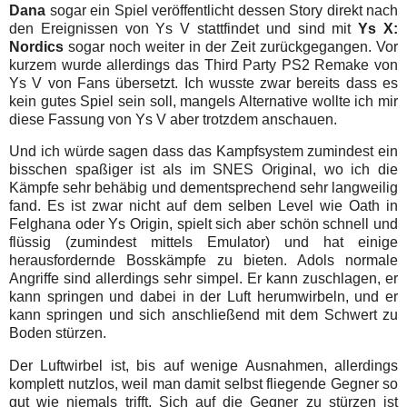
Dana
sogar ein Spiel veröffentlicht dessen Story direkt nach
den Ereignissen von Ys V stattfindet und sind mit
Ys X:
Nordics
sogar noch weiter in der Zeit zurückgegangen. Vor
kurzem wurde allerdings das Third Party PS2 Remake von
Ys V von Fans übersetzt. Ich wusste zwar bereits dass es
kein gutes Spiel sein soll, mangels Alternative wollte ich mir
diese Fassung von Ys V aber trotzdem anschauen.
Und ich würde sagen dass das Kampfsystem zumindest ein
bisschen spaßiger ist als im SNES Original, wo ich die
Kämpfe sehr behäbig und dementsprechend sehr langweilig
fand. Es ist zwar nicht auf dem selben Level wie Oath in
Felghana oder Ys Origin, spielt sich aber schön schnell und
flüssig (zumindest mittels Emulator) und hat einige
herausfordernde Bosskämpfe zu bieten. Adols normale
Angriffe sind allerdings sehr simpel. Er kann zuschlagen, er
kann springen und dabei in der Luft herumwirbeln, und er
kann springen und sich anschließend mit dem Schwert zu
Boden stürzen.
Der Luftwirbel ist, bis auf wenige Ausnahmen, allerdings
komplett nutzlos, weil man damit selbst fliegende Gegner so
gut wie niemals trifft. Sich auf die Gegner zu stürzen ist