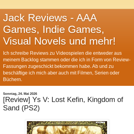
Jack Reviews - AAA
Games, Indie Games,
Visual Novels und mehr!
Ich schreibe Reviews zu Videospielen die entweder aus
meinem Backlog stammen oder die ich in Form von Review-
Fassungen zugeschickt bekommen habe. Ab und zu
beschäftige ich mich aber auch mit Filmen, Serien oder
Büchern.
Sonntag, 24. Mai 2026
[Review] Ys V: Lost Kefin, Kingdom of
Sand (PS2)