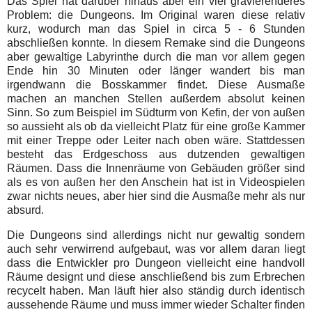
Das Spiel hat darüber hinaus aber ein viel gravierenderes
Problem: die Dungeons. Im Original waren diese relativ
kurz, wodurch man das Spiel in circa 5 - 6 Stunden
abschließen konnte. In diesem Remake sind die Dungeons
aber gewaltige Labyrinthe durch die man vor allem gegen
Ende hin 30 Minuten oder länger wandert bis man
irgendwann die Bosskammer findet. Diese Ausmaße
machen an manchen Stellen außerdem absolut keinen
Sinn. So zum Beispiel im Südturm von Kefin, der von außen
so aussieht als ob da vielleicht Platz für eine große Kammer
mit einer Treppe oder Leiter nach oben wäre. Stattdessen
besteht das Erdgeschoss aus dutzenden gewaltigen
Räumen. Dass die Innenräume von Gebäuden größer sind
als es von außen her den Anschein hat ist in Videospielen
zwar nichts neues, aber hier sind die Ausmaße mehr als nur
absurd.
Die Dungeons sind allerdings nicht nur gewaltig sondern
auch sehr verwirrend aufgebaut, was vor allem daran liegt
dass die Entwickler pro Dungeon vielleicht eine handvoll
Räume designt und diese anschließend bis zum Erbrechen
recycelt haben. Man läuft hier also ständig durch identisch
aussehende Räume und muss immer wieder Schalter finden