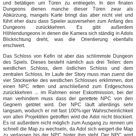
und betätigen um Türen zu entriegeln. In den finalen
Dungeons dienen manche dieser Türen zwar als
Abkürzung, mangels Karte bringt das aber nicht viel und
führt eher dazu dass Spieler ausversehen zum Anfang des
Dungeons zurückkehren. Es gibt außerdem
Höhlendungeons in denen die Kamera sich ständig in Adols
Blickrichtung dreht, was die Orientierung ebenfalls
erschwert.
Das Schloss von Kefin ist aber das schlimmste Dungeon
des Spiels. Dieses besteht nämlich aus drei Teilen: dem
westlichen Schloss, dem östlichen Schloss und dem
zentralen Schloss. Im Laufe der Story muss man zuerst die
vier Stockwerke des westlichen Schlosses erklimmen, dort
einen NPC retten und anschließend zum Erdgeschoss
zurückkehren ... im Rahmen einer Eskortmission, bei der
man verhindern muss dass der gerettete NPC von den
Gegnern getötet wird. Der NPC läuft allerdings sehr
langsam, wodurch er mit fast 100%-iger Wahrscheinlichkeit
von allen Projektilen getroffen wird die Adol nicht blockiert.
Es ist außerdem nicht möglich zum Ausgang zu rennen um
schnell die Map zu wechseln, da Adol sich weigert die Map
zu verlassen bis der NPC hinter ihm steht. Der NPC wird