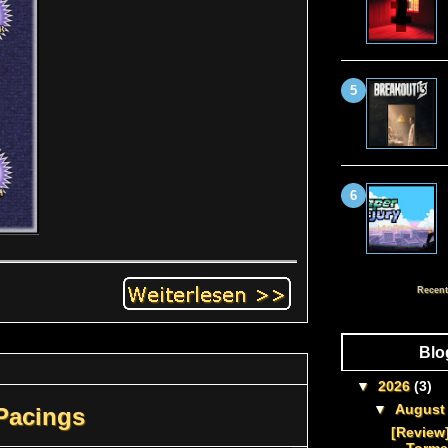
Recent
Blo
▼
2026
(3)
▼
Augus
Pacings
[Review