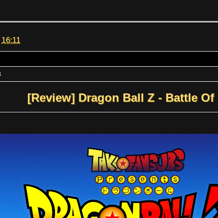
m
16:11
3
[Review] Dragon Ball Z - Battle O