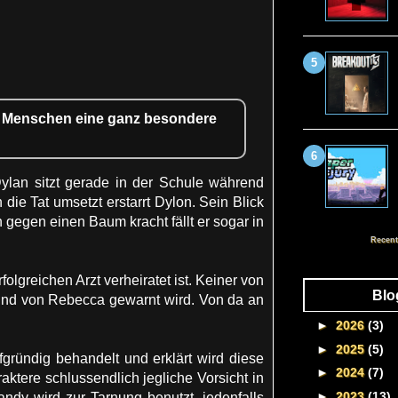
i Menschen eine ganz besondere
Dylan sitzt gerade in der Schule während
 die Tat umsetzt erstarrt Dylon. Sein Blick
 gegen einen Baum kracht fällt er sogar in
Recent
greichen Arzt verheiratet ist. Keiner von
Blo
t und von Rebecca gewarnt wird. Von da an
►
2026
(3)
►
2025
(5)
efgründig behandelt und erklärt wird diese
►
2024
(7)
aktere schlussendlich jegliche Vorsicht in
►
2023
(13)
ndy wird zur Tarnung benutzt, jedenfalls