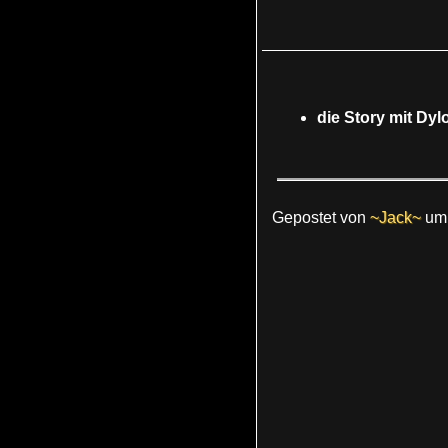
die Story mit Dy
Gepostet von
~Jack~
u