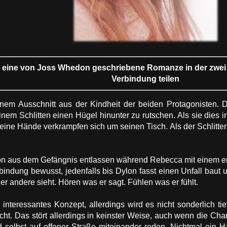
st eine von Joss Whedon geschriebene Romanze in der zwe
Verbindung teilen
inem Ausschnitt aus der Kindheit der beiden Protagonisten. 
nem Schlitten einen Hügel hinunter zu rutschen. Als sie dies in
eine Hände verkrampfen sich um seinen Tisch. Als der Schlitten
n aus dem Gefängnis entlassen während Rebecca mit einem erfol
erbindung bewusst, jedenfalls bis Dylon fasst einen Unfall bau
r andere sieht. Hören was er sagt. Fühlen was er fühlt.
h interessantes Konzept, allerdings wird es nicht sonderlich ti
cht. Das stört allerdings in keinster Weise, auch wenn die Char
selbst auf offener Straße miteinander reden. Nichtmal ein Ha