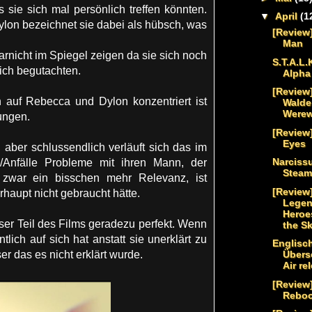
ie sich mal persönlich treffen könnten.
▼
April
(1
Dylon bezeichnet sie dabei als hübsch, was
[Review
Man
arnicht im Spiegel zeigen da sie sich noch
S.T.A.L.
sich begutachten.
Alpha
[Review]
h auf Rebecca und Dylon konzentriert ist
Walde
Werew
ungen.
[Review]
Eyes
aber schlussendlich verläuft sich das im
Narciss
/Anfälle Probleme mit ihren Mann, der
Steam
t zwar ein bisschen mehr Relevanz, ist
[Review
haupt nicht gebraucht hätte.
Legen
Heroes
ser Teil des Films geradezu perfekt. Wenn
the Sky
ich auf sich hat anstatt sie unerklärt zu
Englisc
er das es nicht erklärt wurde.
Übers
Air re
[Review
Reboo