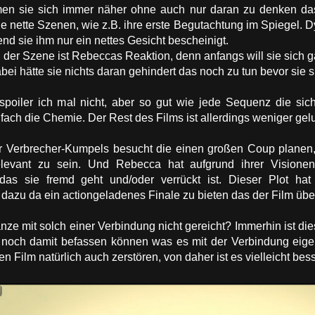
en sie sich immer näher ohne auch nur daran zu denken das s
ge nette Szenen, wie z.B. ihre erste Begutachtung im Spiegel. 
rend sie ihm nur ein nettes Gesicht bescheinigt.
 der Szene ist Rebeccas Reaktion, denn anfangs will sie sich g
bei hätte sie nichts daran gehindert das noch zu tun bevor sie 
spoiler ich mal nicht, aber so gut wie jede Sequenz die sic
fach die Chemie. Der Rest des Films ist allerdings weniger gel
r Verbrecher-Kumpels besucht die einen großen Coup planen, 
levant zu sein. Und Rebecca hat aufgrund ihrer Visionen
 das sie fremd geht und/oder verrückt ist. Dieser Plot ha
 dazu da ein actiongeladenes Finale zu bieten das der Film über
ze mit solch einer Verbindung nicht gereicht? Immerhin ist die
 noch damit befassen können was es mit der Verbindung eigentl
 Film natürlich auch zerstören, von daher ist es vielleicht bess