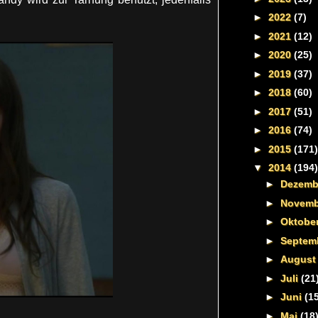
►
2022
(7)
►
2021
(12)
►
2020
(25)
►
2019
(37)
►
2018
(60)
►
2017
(51)
►
2016
(74)
►
2015
(171)
▼
2014
(194)
►
Dezem
►
Novem
►
Oktobe
►
Septem
►
Augus
►
Juli
(21
►
Juni
(1
►
Mai
(18