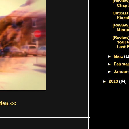
[Review
Chapt
Outcast
Kickst
[Review]
Minut
[Review
Your 
Last 
►
März
(1
►
Februa
►
Januar
►
2013
(64)
den <<