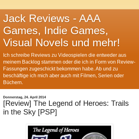
Jack Reviews - AAA
Games, Indie Games,
Visual Novels und mehr!
Ich schreibe Reviews zu Videospielen die entweder aus
meinem Backlog stammen oder die ich in Form von Review-
Fassungen zugeschickt bekommen habe. Ab und zu
beschäftige ich mich aber auch mit Filmen, Serien oder
Büchern.
Donnerstag, 24. April 2014
[Review] The Legend of Heroes: Trails
in the Sky [PSP]