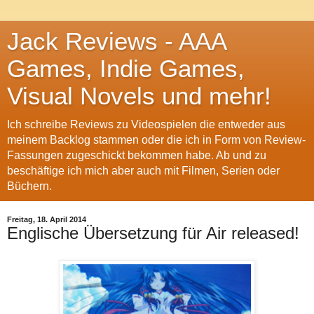
Jack Reviews - AAA
Games, Indie Games,
Visual Novels und mehr!
Ich schreibe Reviews zu Videospielen die entweder aus
meinem Backlog stammen oder die ich in Form von Review-
Fassungen zugeschickt bekommen habe. Ab und zu
beschäftige ich mich aber auch mit Filmen, Serien oder
Büchern.
Freitag, 18. April 2014
Englische Übersetzung für Air released!