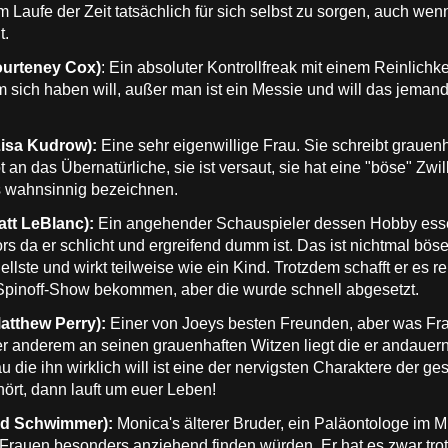
m Laufe der Zeit tatsächlich für sich selbst zu sorgen, auch wen
t.
ourteney Cox)
: Ein absoluter Kontrollfreak mit einem Reinlichke
sich haben will, außer man ist ein Messie und will das jemand
isa Kudrow):
Eine sehr eigenwillige Frau. Sie schreibt grauen
bt an das Übernatürliche, sie ist versaut, sie hat eine "böse" Zw
ls wahnsinnig bezeichnen.
att LeBlanc):
Ein angehender Schauspieler dessen Hobby essen 
s da er schlicht und ergreifend dumm ist. Das ist nichtmal böse
 hellste und wirkt teilweise wie ein Kind. Trotzdem schafft er e
 Spinoff-Show bekommen, aber die wurde schnell abgesetzt.
atthew Perry):
Einer von Joeys besten Freunden, aber was Fra
er anderem an seinen grauenhaften Witzen liegt die er andauer
rau die ihn wirklich will ist eine der nervigsten Charaktere der 
hört, dann lauft um euer Leben!
id Schwimmer):
Monica's älterer Bruder, ein Paläontologe im M
Frauen besonders anziehend finden würden. Er hat es zwar trot