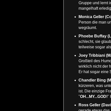
Gruppe und lernt i
mangelhaft erledig
Monica Geller (C
Person die man um 
wegräumt.
Phoebe Buffay (L
schlecht, sie glau
teilweise sogar a
Joey Tribbiani (M
Großteil des Humor
wirklich nicht der
Er hat sogar eine
Chandler Bing (M
kürzeren, was unt
ist. Die einzige F
"
OH...MY...GOD!
" 
Ross Geller (Dav
gerade etwas das 