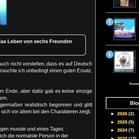
e das Leben von sechs Freunden
auch nicht vorstellen, dass es auf Deutsch
brauchte ich unbedingt einen guten Ersatz.
Recent
am Ende, aber dafür gab es keine einzige
ann.
Blo
germaßen realistisch begonnen und glitt
sich vor allem bei den Charakteren zeigt.
►
2026
(2)
►
2025
(5)
orgen musste und eines Tages
►
2024
(7)
sich die normalste Person in der
►
2023
(13)