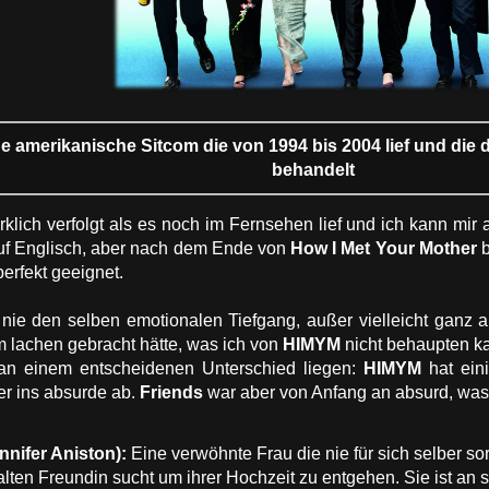
ine amerikanische Sitcom die von 1994 bis 2004 lief und di
behandelt
rklich verfolgt als es noch im Fernsehen lief und ich kann mir 
auf Englisch, aber nach dem Ende von
How I Met Your Mother
erfekt geeignet.
r nie den selben emotionalen Tiefgang, außer vielleicht ganz 
m lachen gebracht hätte, was ich von
HIMYM
nicht behaupten k
 an einem entscheidenen Unterschied liegen:
HIMYM
hat eini
r ins absurde ab.
Friends
war aber von Anfang an absurd, was 
nnifer Aniston):
Eine verwöhnte Frau die nie für sich selber s
 alten Freundin sucht um ihrer Hochzeit zu entgehen. Sie ist an 