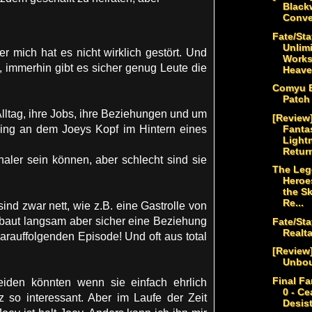
Black
Conve
Fate/Sta
Unlim
mich hat es nicht wirklich gestört. Und
Works
t, immerhin gibt es sicher genug Leute die
Heaven
Comyu E
Patch
lltag, ihre Jobs, ihre Beziehungen und um
[Review]
Fantas
ving an dem Joeys Kopf im Hintern eines
Light
Retur
aler sein können, aber schlecht sind sie
The Leg
Heroes
the Sk
Re...
d zwar nett, wie z.B. eine Gastrolle von
 baut langsam aber sicher eine Beziehung
Fate/Sta
Realt
arauffolgenden Episode! Und oft aus total
[Review]
Unbo
Final Fa
iden könnten wenn sie einfach ehrlich
0 - Ce
 so interessant. Aber im Laufe der Zeit
Desis