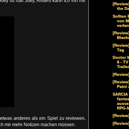
ey ist halt Joey. Anders kann ich ihn mir
[Review]
the Da
Sollten 
von M
verla
[Review
Black
[Review]
Tag
Doctor 
8 - T
Trailer
[Review]
[Review
Paint 
SARCIA 
fantas
ausse
RPG-M
[Review
 etwas anderes als ein Spiel zu reviewen,
[Review
ich mir mehr Notizen machen müssen.