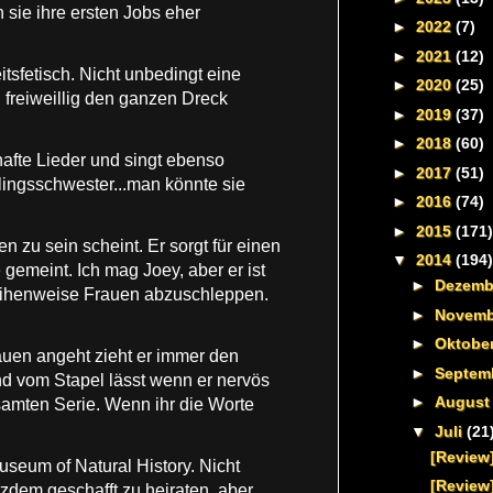
n sie ihre ersten Jobs eher
►
2022
(7)
►
2021
(12)
itsfetisch. Nicht unbedingt eine
►
2020
(25)
 freiweillig den ganzen Dreck
►
2019
(37)
►
2018
(60)
hafte Lieder und singt ebenso
►
2017
(51)
illingsschwester...man könnte sie
►
2016
(74)
►
2015
(171)
zu sein scheint. Er sorgt für einen
▼
2014
(194)
 gemeint. Ich mag Joey, aber er ist
►
Dezem
s reihenweise Frauen abzuschleppen.
►
Novem
►
Oktobe
uen angeht zieht er immer den
►
Septem
nd vom Stapel lässt wenn er nervös
►
Augus
gesamten Serie. Wenn ihr die Worte
▼
Juli
(21
[Review]
useum of Natural History. Nicht
[Review
zdem geschafft zu heiraten, aber