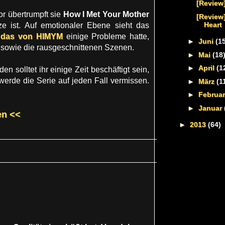
[Review
or übertrumpft sie
How I Met Your Mother
[Review
Heart
ze ist. Auf emotionaler Ebene sieht das
d
das von HIMYM
einige Probleme hatte,
►
Juni
(1
e sowie die rausgeschnittenen Szenen.
►
Mai
(18
►
April
(1
n solltet ihr einige Zeit beschäftigt sein,
werde die Serie auf jeden Fall vermissen.
►
März
(1
►
Februa
►
Januar
en <<
►
2013
(64)