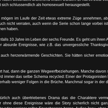
t sich schlussendlich als homosexuell herausgestellt.
mögen im Laufe der Zeit etwas extreme Züge annehmen, aber 
auch nicht verraten, auch wenn die Serie schon lange vorbei is
ehen haben.
falls 10 Jahre im Leben der sechs Freunde. Es geht um ihren A
r absurde Ereignisse, wie z.B. das unvergessliche Thanksgi
 auch herzerwärmende Geschichten. Sie hätten sicher emotion
t hat, dann die ganzen Wegwerfbeziehungen. Manche davon sin
wird immer das selbe Schema recycled: Einer der Protagonisten
nerhalb weniger Folgen in die Brüche. Manchmal sogar in der d
ürlich auch übertriebenes Drama das die Charaktere verme
 ohne diese Ereignisse wäre die Story sicherlich nicht ganz