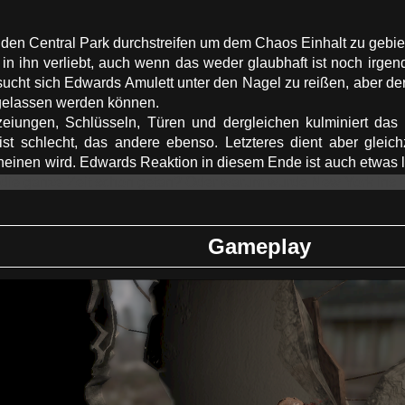
en Central Park durchstreifen um dem Chaos Einhalt zu gebiete
 in ihn verliebt, auch wenn das weder glaubhaft ist noch irge
sucht sich Edwards Amulett unter den Nagel zu reißen, aber der
gelassen werden können.
eiungen, Schlüsseln, Türen und dergleichen kulminiert das 
st schlecht, das andere ebenso. Letzteres dient aber gleichz
heinen wird. Edwards Reaktion in diesem Ende ist auch etwas l
t die ganze Zeit schon getan? Oder warum wurde New York ins C
Gameplay