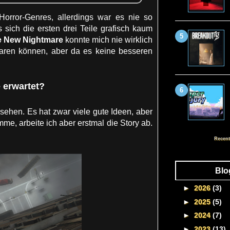
orror-Genres, allerdings war es nie so
s sich die ersten drei Teile grafisch kaum
e New Nightmare
konnte mich nie wirklich
paren können, aber da es keine besseren
e erwartet?
sehen. Es hat zwar viele gute Ideen, aber
e, arbeite ich aber erstmal die Story ab.
Recent
Blo
►
2026
(3)
►
2025
(5)
►
2024
(7)
►
2023
(13)