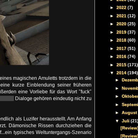
►
2022
(7)
►
2021
(12)
►
2020
(25)
►
2019
(37)
►
2018
(60)
►
2017
(51)
►
2016
(74)
►
2015
(171)
▼
2014
(194)
eines magischen Amuletts trotzdem in die
►
Dezem
eine kurze Einblendung seiner früheren
►
Novem
erden eine Vorliebe für das Wort "fuck"
►
Oktobe
ERSE!"
Dialoge gehören eindeutig nicht zu
►
Septem
►
Augus
ndlich als Luzifer herausstellt. Am Anfang
▼
Juli
(21
ürzt. Dämonische Rissen durchziehen die
[Review]
...ein typisches Weltuntergangs-Szenario
[Review