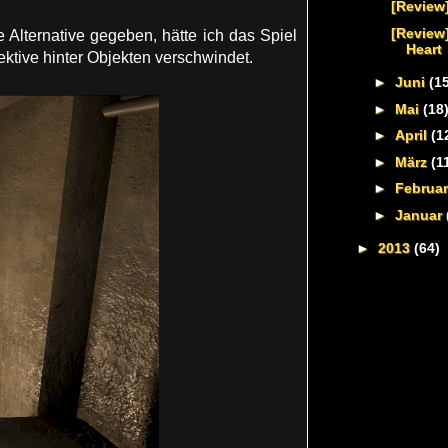
[Review
[Review
Alternative gegeben, hätte ich das Spiel
Heart
ktive hinter Objekten verschwindet.
►
Juni
(1
►
Mai
(18
►
April
(1
►
März
(1
►
Februa
►
Januar
►
2013
(64)