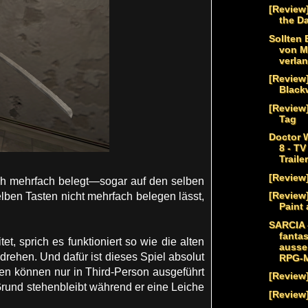
[Review]
the Da
Sollten 
von M
verla
[Review
Black
[Review]
Tag
Doctor 
8 - T
Trailer
[Review]
ich mehrfach belegt—sogar auf den selben
[Review
ben Tasten nicht mehrfach belegen lässt,
Paint 
SARCIA 
fantas
t, sprich es funktioniert so wie die alten
ausse
 drehen. Und dafür ist dieses Spiel absolut
RPG-M
nen können nur in Third-Person ausgeführt
[Review
Grund stehenbleibt während er eine Leiche
[Review