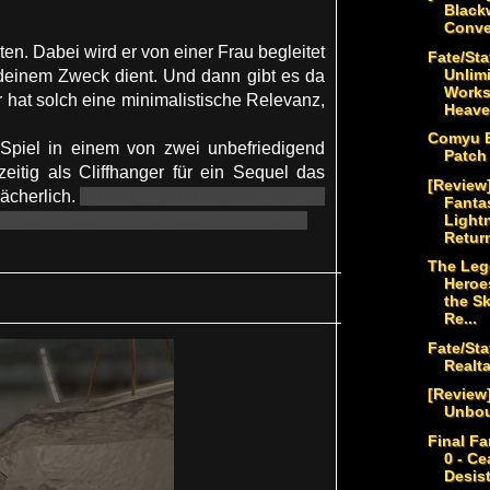
Black
Conve
n. Dabei wird er von einer Frau begleitet
Fate/Sta
Unlim
ndeinem Zweck dient. Und dann gibt es da
Works
 hat solch eine minimalistische Relevanz,
Heaven
Comyu E
Spiel in einem von zwei unbefriedigend
Patch
eitig als Cliffhanger für ein Sequel das
[Review]
ächerlich.
Oh shit, Luzifer wandelt nun auf
Fantas
Light
haos gestürzt?) Naja, geh ich halt weg.
Retur
The Leg
Heroes
the Sk
Re...
Fate/Sta
Realt
[Review]
Unbo
Final Fa
0 - Ce
Desis