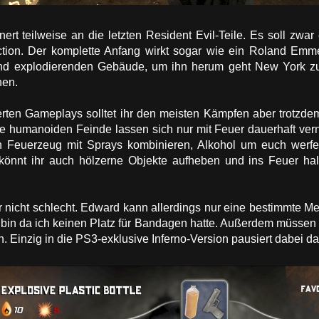
nert teilweise an die letzten Resident Evil-Teile. Es soll zwar 
 Action. Der komplette Anfang wirkt sogar wie ein Roland Emme
nd explodierenden Gebäude, um ihn herum geht New York zu
nen.
ierten Gameplays solltet ihr den meisten Kämpfen aber trotzde
ie humanoiden Feinde lassen sich nur mit Feuer dauerhaft ver
in Feuerzeug mit Sprays kombinieren, Alkohol um euch werfe
ch könnt ihr auch hölzerne Objekte aufheben und ins Feuer hal
er nicht schlecht. Edward kann allerdings nur eine bestimmte M
et bin da ich keinen Platz für Bandagen hatte. Außerdem müssen
. Einzig in die PS3-exklusive Inferno-Version pausiert dabei da