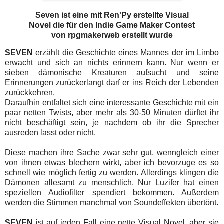
Seven ist eine mit Ren'Py erstellte Visual
Novel die für den Indie Game Maker Contest
von rpgmakerweb erstellt wurde
SEVEN
erzählt die Geschichte eines Mannes der im Limbo
erwacht und sich an nichts erinnern kann. Nur wenn er
sieben dämonische Kreaturen aufsucht und seine
Erinnerungen zurückerlangt darf er ins Reich der Lebenden
zurückkehren.
Daraufhin entfaltet sich eine interessante Geschichte mit ein
paar netten Twists, aber mehr als 30-50 Minuten dürftet ihr
nicht beschäftigt sein, je nachdem ob ihr die Sprecher
ausreden lasst oder nicht.
Diese machen ihre Sache zwar sehr gut, wenngleich einer
von ihnen etwas blechern wirkt, aber ich bevorzuge es so
schnell wie möglich fertig zu werden. Allerdings klingen die
Dämonen allesamt zu menschlich. Nur Luzifer hat einen
speziellen Audiofilter spendiert bekommen. Außerdem
werden die Stimmen manchmal von Soundeffekten übertönt.
SEVEN
ist auf jeden Fall eine nette Visual Novel, aber sie