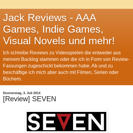
Jack Reviews - AAA
Games, Indie Games,
Visual Novels und mehr!
Ich schreibe Reviews zu Videospielen die entweder aus
meinem Backlog stammen oder die ich in Form von Review-
Fassungen zugeschickt bekommen habe. Ab und zu
beschäftige ich mich aber auch mit Filmen, Serien oder
Büchern.
Donnerstag, 3. Juli 2014
[Review] SEVEN