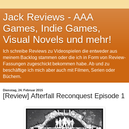
Jack Reviews - AAA
Games, Indie Games,
Visual Novels und mehr!
Ich schreibe Reviews zu Videospielen die entweder aus
meinem Backlog stammen oder die ich in Form von Review-
Fassungen zugeschickt bekommen habe. Ab und zu
beschäftige ich mich aber auch mit Filmen, Serien oder
Büchern.
Dienstag, 24. Februar 2015
[Review] Afterfall Reconquest Episode 1