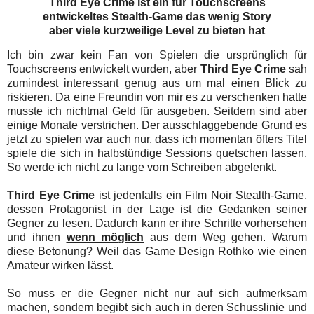
Third Eye Crime ist ein für Touchscreens
entwickeltes Stealth-Game das wenig Story
aber viele kurzweilige Level zu bieten hat
Ich bin zwar kein Fan von Spielen die ursprünglich für
Touchscreens entwickelt wurden, aber
Third Eye Crime
sah
zumindest interessant genug aus um mal einen Blick zu
riskieren. Da eine Freundin von mir es zu verschenken hatte
musste ich nichtmal Geld für ausgeben. Seitdem sind aber
einige Monate verstrichen. Der ausschlaggebende Grund es
jetzt zu spielen war auch nur, dass ich momentan öfters Titel
spiele die sich in halbstündige Sessions quetschen lassen.
So werde ich nicht zu lange vom Schreiben abgelenkt.
Third Eye Crime
ist jedenfalls ein Film Noir Stealth-Game,
dessen Protagonist in der Lage ist die Gedanken seiner
Gegner zu lesen. Dadurch kann er ihre Schritte vorhersehen
und ihnen
wenn möglich
aus dem Weg gehen. Warum
diese Betonung? Weil das Game Design Rothko wie einen
Amateur wirken lässt.
So muss er die Gegner nicht nur auf sich aufmerksam
machen, sondern begibt sich auch in deren Schusslinie und