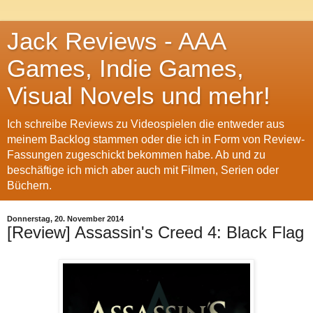
Jack Reviews - AAA
Games, Indie Games,
Visual Novels und mehr!
Ich schreibe Reviews zu Videospielen die entweder aus
meinem Backlog stammen oder die ich in Form von Review-
Fassungen zugeschickt bekommen habe. Ab und zu
beschäftige ich mich aber auch mit Filmen, Serien oder
Büchern.
Donnerstag, 20. November 2014
[Review] Assassin's Creed 4: Black Flag