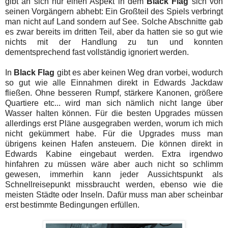
gibt an sich nur einen Aspekt in dem
Black Flag
sich von
seinen Vorgängern abhebt: Ein Großteil des Spiels verbringt
man nicht auf Land sondern auf See. Solche Abschnitte gab
es zwar bereits im dritten Teil, aber da hatten sie so gut wie
nichts mit der Handlung zu tun und konnten
dementsprechend fast vollständig ignoriert werden.
In
Black Flag
gibt es aber keinen Weg dran vorbei, wodurch
so gut wie alle Einnahmen direkt in Edwards Jackdaw
fließen. Ohne besseren Rumpf, stärkere Kanonen, größere
Quartiere etc... wird man sich nämlich nicht lange über
Wasser halten können. Für die besten Upgrades müssen
allerdings erst Pläne ausgegraben werden, worum ich mich
nicht gekümmert habe. Für die Upgrades muss man
übrigens keinen Hafen ansteuern. Die können direkt in
Edwards Kabine eingebaut werden. Extra irgendwo
hinfahren zu müssen wäre aber auch nicht so schlimm
gewesen, immerhin kann jeder Aussichtspunkt als
Schnellreisepunkt missbraucht werden, ebenso wie die
meisten Städte oder Inseln. Dafür muss man aber scheinbar
erst bestimmte Bedingungen erfüllen.