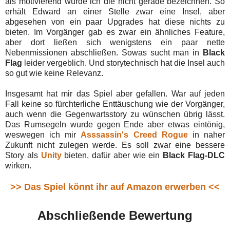
als motivierend würde ich die nicht gerade bezeichnen. So
erhält Edward an einer Stelle zwar eine Insel, aber
abgesehen von ein paar Upgrades hat diese nichts zu
bieten. Im Vorgänger gab es zwar ein ähnliches Feature,
aber dort ließen sich wenigstens ein paar nette
Nebenmissionen abschließen. Sowas sucht man in
Black
Flag
leider vergeblich. Und storytechnisch hat die Insel auch
so gut wie keine Relevanz.
Insgesamt hat mir das Spiel aber gefallen. War auf jeden
Fall keine so fürchterliche Enttäuschung wie der Vorgänger,
auch wenn die Gegenwartsstory zu wünschen übrig lässt.
Das Rumsegeln wurde gegen Ende aber etwas eintönig,
weswegen ich mir
Asssassin's Creed Rogue
in naher
Zukunft nicht zulegen werde. Es soll zwar eine bessere
Story als
Unity
bieten, dafür aber wie ein
Black Flag-DLC
wirken.
>> Das Spiel könnt ihr auf Amazon erwerben <<
Abschließende Bewertung