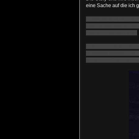
eine Sache auf die ich 
Plottwists sind zwar s
(der Protagonist ist de
Insenzierung sein mag.
Zum Glück ist die Story
allerdings fragen, ob
Science Enrichment Cent