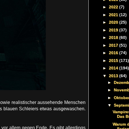
►
2022
(7)
►
2021
(12)
►
2020
(25)
►
2019
(37)
►
2018
(60)
►
2017
(51)
►
2016
(74)
►
2015
(171)
►
2014
(194)
▼
2013
(64)
►
Dezem
►
Novem
►
Oktobe
sowie realistischer aussehende Menschen
▼
Septem
ines blauen Schleiers etwas ausgewaschen.
Vampire
Das B
Warum d
 vor allem gegen Ende. Es gibt allerdings
Serien