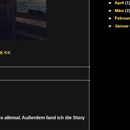
►
April
(1
►
März
(2
►
Februa
►
Januar
n <<
es allemal. Außerdem fand ich die Story