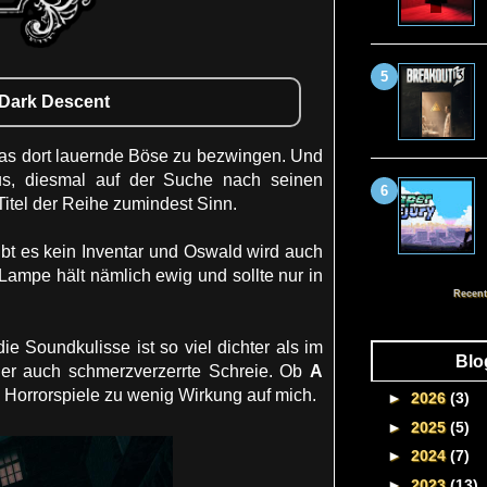
e Dark Descent
das dort lauernde Böse zu bezwingen. Und
us, diesmal auf der Suche nach seinen
Titel der Reihe zumindest Sinn.
bt es kein Inventar und Oswald wird auch
ampe hält nämlich ewig und sollte nur in
Recent
ie Soundkulisse ist so viel dichter als im
Blo
oder auch schmerzverzerrte Schreie. Ob
A
n Horrorspiele zu wenig Wirkung auf mich.
►
2026
(3)
►
2025
(5)
►
2024
(7)
►
2023
(13)