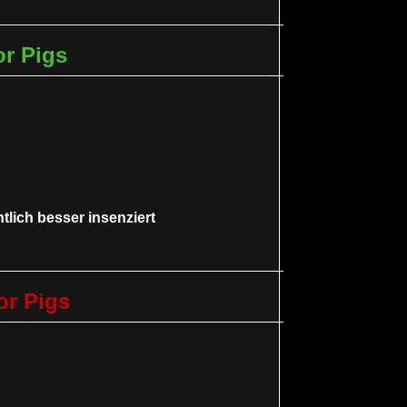
or Pigs
tlich besser insenziert
or Pigs