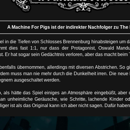
A Machine For Pigs ist der indirekter Nachfolger zu Th
iel in die Tiefen von Schlosses Brennenburg hinabsteigen um 
mmt dies fast 1:1, nur dass der Protagonist, Oswald Mand
st. Er hat sogar sein Gedächtnis verloren, aber das macht beim 
nfalls übernommen, allerdings mit diversen Abstrichen. So gi
rdem muss man nie mehr durch die Dunkelheit irren. Die neue L
gnern ausgeschaltet werden.
o, als hätte das Spiel einiges an Atmosphäre eingebüßt, aber d
 man unheimliche Geräusche, wie Schritte, lachende Kinder 
iger ist als das Original kann ich aber nicht sagen. Dafür habe