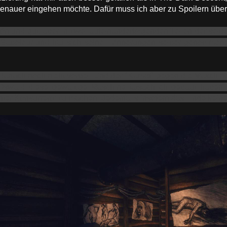
genauer eingehen möchte. Dafür muss ich aber zu Spoilern übe
chön und gut, aber in zwei aufeinanderfolgenden Teilen der se
r Saboteur und hat sich seine Erinnerungen selber genommen) is
 danach noch nicht vorbei. Und der "Kampf" gegen die Maschine
 Oswald diese gewaltige Maschine tatsächlich gebaut haben 
er Konkurrenz zu machen. Jedenfalls insofern das Ende keine 