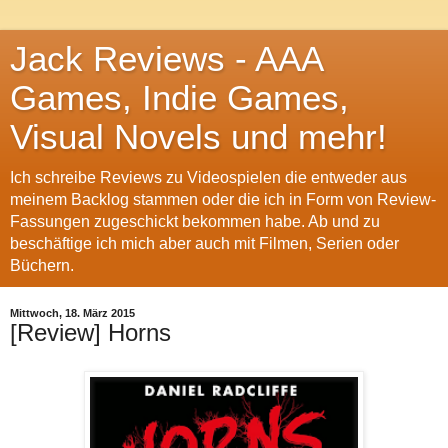
Jack Reviews - AAA
Games, Indie Games,
Visual Novels und mehr!
Ich schreibe Reviews zu Videospielen die entweder aus
meinem Backlog stammen oder die ich in Form von Review-
Fassungen zugeschickt bekommen habe. Ab und zu
beschäftige ich mich aber auch mit Filmen, Serien oder
Büchern.
Mittwoch, 18. März 2015
[Review] Horns