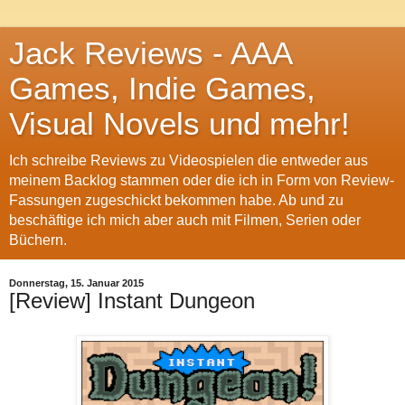
Jack Reviews - AAA
Games, Indie Games,
Visual Novels und mehr!
Ich schreibe Reviews zu Videospielen die entweder aus
meinem Backlog stammen oder die ich in Form von Review-
Fassungen zugeschickt bekommen habe. Ab und zu
beschäftige ich mich aber auch mit Filmen, Serien oder
Büchern.
Donnerstag, 15. Januar 2015
[Review] Instant Dungeon