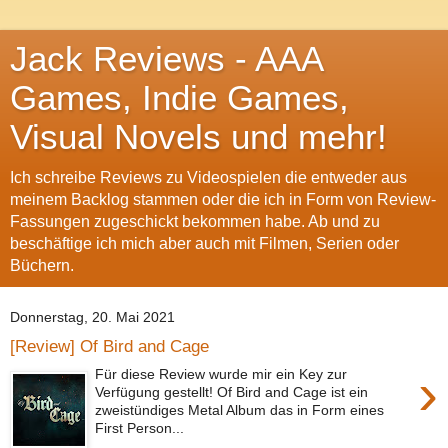
Jack Reviews - AAA
Games, Indie Games,
Visual Novels und mehr!
Ich schreibe Reviews zu Videospielen die entweder aus
meinem Backlog stammen oder die ich in Form von Review-
Fassungen zugeschickt bekommen habe. Ab und zu
beschäftige ich mich aber auch mit Filmen, Serien oder
Büchern.
Donnerstag, 20. Mai 2021
[Review] Of Bird and Cage
›
Für diese Review wurde mir ein Key zur
Verfügung gestellt! Of Bird and Cage ist ein
zweistündiges Metal Album das in Form eines
First Person...