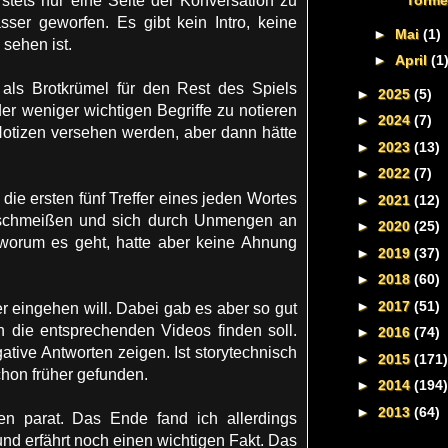
tets nur eine Seite der Konversation zu
Torme
sser geworfen. Es gibt kein Intro, keine
►
Mai
(1)
 sehen ist.
►
April
(1
als Brotkrümel für den Rest des Spiels
►
2025
(5)
oder weniger wichtigen Begriffe zu notieren
►
2024
(7)
otizen versehen werden, aber dann hätte
►
2023
(13)
►
2022
(7)
ie ersten fünf Treffer eines jeden Wortes
►
2021
(12)
e schmeißen und sich durch Unmengen an
►
2020
(25)
 worum es geht, hatte aber keine Ahnung
►
2019
(37)
►
2018
(60)
►
2017
(51)
er eingehen will. Dabei gab es aber so gut
 die entsprechenden Videos finden soll.
►
2016
(74)
tive Antworten zeigen. Ist storytechnisch
►
2015
(171)
chon früher gefunden.
►
2014
(194)
►
2013
(64)
en parat. Das Ende fand ich allerdings
nd erfährt noch einen wichtigen Fakt. Das