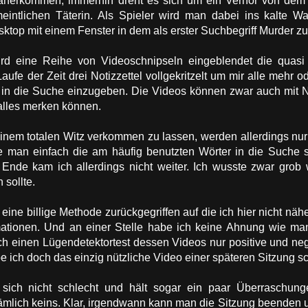
aherkommen, immerhin dreht es sich um ein Verhör von dem s
meintlichen Täterin. Als Spieler wird man dabei ins kalte Wa
ktop mit einem Fenster in dem als erster Suchbegriff Murder zu
rd eine Reihe von Videoschnipseln eingeblendet die quasi 
aufe der Zeit drei Notizzettel vollgekritzelt um mir alle mehr 
in die Suche einzugeben. Die Videos können zwar auch mit N
 alles merken können.
inem totalen Witz verkommen zu lassen, werden allerdings nur d
te man einfach die am häufig benutzten Wörter in die Such
nde kam ich allerdings nicht weiter. Ich wusste zwar grob
sollte.
ine billige Methode zurückgegriffen auf die ich hier nicht näh
ationen. Und an einer Stelle habe ich keine Ahnung wie man
 einen Lügendetektortest dessen Videos nur positive und nega
be ich doch das einzig nützliche Video einer späteren Sitzung s
 sich nicht schlecht und hält sogar ein paar Überraschung
ämlich keins. Klar, irgendwann kann man die Sitzung beenden u