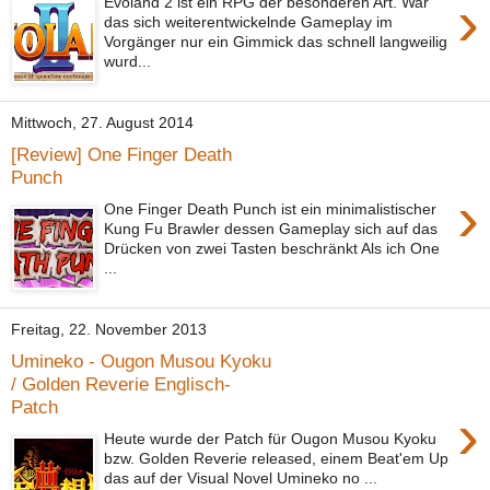
›
Evoland 2 ist ein RPG der besonderen Art. War
das sich weiterentwickelnde Gameplay im
Vorgänger nur ein Gimmick das schnell langweilig
wurd...
Mittwoch, 27. August 2014
[Review] One Finger Death
Punch
›
One Finger Death Punch ist ein minimalistischer
Kung Fu Brawler dessen Gameplay sich auf das
Drücken von zwei Tasten beschränkt Als ich One
...
Freitag, 22. November 2013
Umineko - Ougon Musou Kyoku
/ Golden Reverie Englisch-
Patch
›
Heute wurde der Patch für Ougon Musou Kyoku
bzw. Golden Reverie released, einem Beat'em Up
das auf der Visual Novel Umineko no ...