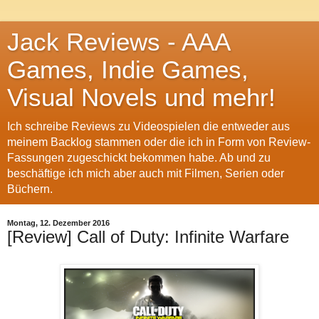
Jack Reviews - AAA
Games, Indie Games,
Visual Novels und mehr!
Ich schreibe Reviews zu Videospielen die entweder aus
meinem Backlog stammen oder die ich in Form von Review-
Fassungen zugeschickt bekommen habe. Ab und zu
beschäftige ich mich aber auch mit Filmen, Serien oder
Büchern.
Montag, 12. Dezember 2016
[Review] Call of Duty: Infinite Warfare