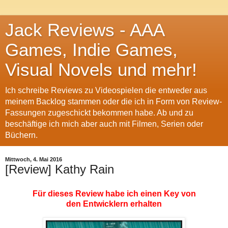
Jack Reviews - AAA
Games, Indie Games,
Visual Novels und mehr!
Ich schreibe Reviews zu Videospielen die entweder aus
meinem Backlog stammen oder die ich in Form von Review-
Fassungen zugeschickt bekommen habe. Ab und zu
beschäftige ich mich aber auch mit Filmen, Serien oder
Büchern.
Mittwoch, 4. Mai 2016
[Review] Kathy Rain
Für dieses Review habe ich einen Key von
den Entwicklern erhalten