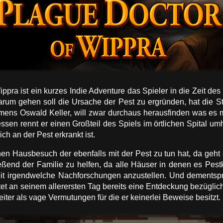
ppra ist ein kurzes Indie Adventure das Spieler in die Zeit d
arum gehen soll die Ursache der Pest zu ergründen, hat die S
amens Oswald Keller, will zwar durchaus herausfinden was es mit
tdessen rennt er einen Großteil des Spiels im örtlichen Spital 
ch an der Pest erkrankt ist.
nen Hausbesuch der ebenfalls mit der Pest zu tun hat, da geht
ßend der Familie zu helfen, da alle Häuser in denen es Pest
Zeit irgendwelche Nachforschungen anzustellen. Und dementsp
et an seinem allerersten Tag bereits eine Entdeckung bezügli
iter als vage Vermutungen für die er keinerlei Beweise besitzt.