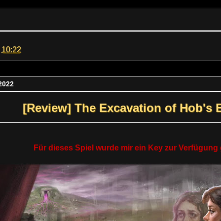
m
10:22
2022
[Review] The Excavation of Hob's 
Für dieses Spiel wurde mir ein Key zur Verfügung g