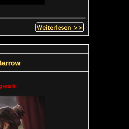
Barrow
estellt!