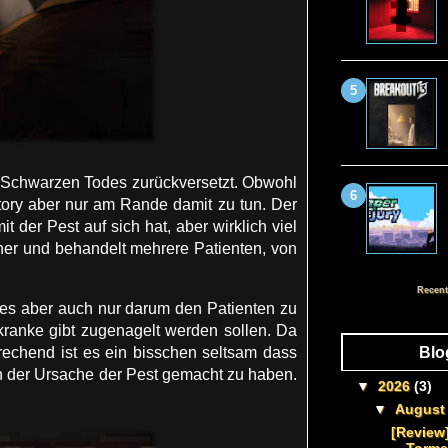
es Schwarzen Todes zurückversetzt. Obwohl
tory aber nur am Rande damit zu tun. Der
 der Pest auf sich hat, aber wirklich viel
umher und behandelt mehrere Patienten, von
Recent
 es aber auch nur darum den Patienten zu
kranke gibt zugenagelt werden sollen. Da
rechend ist es ein bisschen seltsam dass
Blo
ch der Ursache der Pest gemacht zu haben.
▼
2026
(3)
▼
Augus
[Review