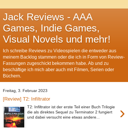
Jack Reviews - AAA
Games, Indie Games,
Visual Novels und mehr!
Ich schreibe Reviews zu Videospielen die entweder aus
meinem Backlog stammen oder die ich in Form von Review-
Fassungen zugeschickt bekommen habe. Ab und zu
beschäftige ich mich aber auch mit Filmen, Serien oder
Büchern.
Freitag, 3. Februar 2023
[Review] T2: Infiltrator
›
T2: Infiltrator ist der erste Teil einer Buch Trilogie
die als direktes Sequel zu Terminator 2 fungiert
und dabei versucht eine etwas andere...