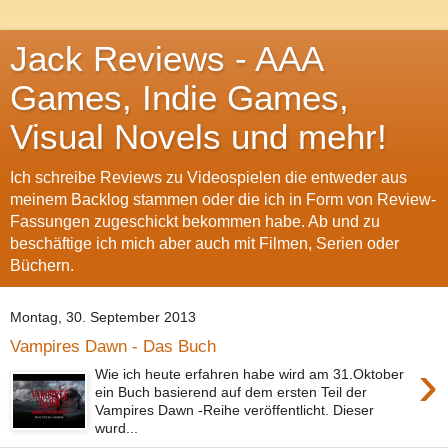
Jack Reviews - AAA
Games, Indie Games,
Visual Novels und mehr!
Ich schreibe Reviews zu Videospielen die entweder aus
meinem Backlog stammen oder die ich in Form von Review-
Fassungen zugeschickt bekommen habe. Ab und zu
beschäftige ich mich aber auch mit Filmen, Serien oder
Büchern.
Montag, 30. September 2013
Vampires Dawn - Das Buch
›
Wie ich heute erfahren habe wird am 31.Oktober
ein Buch basierend auf dem ersten Teil der
Vampires Dawn -Reihe veröffentlicht. Dieser
wurd...