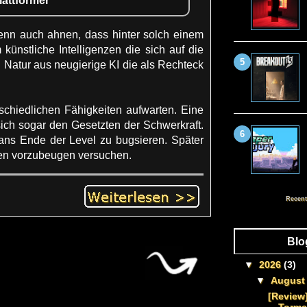
lattformer
enn auch ahnen, dass hinter solch einem
künstliche Intelligenzen die sich auf die
Natur aus neugierige KI die als Rechteck
rschiedlichen Fähigkeiten aufwarten. Eine
sich sogar den Gesetzten der Schwerkraft.
ans Ende der Level zu bugsieren. Später
en vorzubeugen versuchen.
Recent
Blo
▼
2026
(3)
▼
Augus
[Review