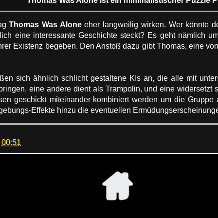
Thomas Was Alone ist ein minimalistischer Puzzle P
mag
Thomas Was Alone
eher langweilig wirken. Wer könnte d
ich eine interessante Geschichte steckt? Es geht nämlich um 
rer Existenz begeben. Den Anstoß dazu gibt Thomas, eine von 
ßen sich ähnlich schlicht gestaltene KIs an, die alle mit unte
ingen, eine andere dient als Trampolin, und eine widersetzt 
en geschickt miteinander kombiniert werden um die Gruppe 
bungs-Effekte hinzu die eventuellen Ermüdungserscheinung
m
00:51