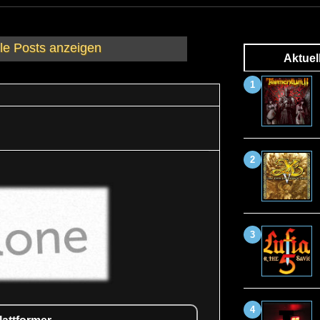
lle Posts anzeigen
Aktuel