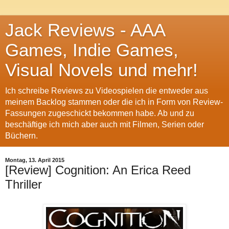
Jack Reviews - AAA
Games, Indie Games,
Visual Novels und mehr!
Ich schreibe Reviews zu Videospielen die entweder aus
meinem Backlog stammen oder die ich in Form von Review-
Fassungen zugeschickt bekommen habe. Ab und zu
beschäftige ich mich aber auch mit Filmen, Serien oder
Büchern.
Montag, 13. April 2015
[Review] Cognition: An Erica Reed
Thriller