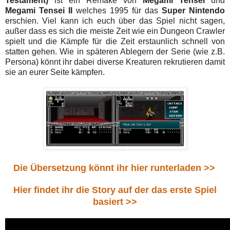
Testament)
ist ein Remake von
Megami Tensei
und
Megami Tensei II
welches 1995 für das
Super Nintendo
erschien. Viel kann ich euch über das Spiel nicht sagen,
außer dass es sich die meiste Zeit wie ein Dungeon Crawler
spielt und die Kämpfe für die Zeit erstaunlich schnell von
statten gehen. Wie in späteren Ablegern der Serie (wie z.B.
Persona) könnt ihr dabei diverse Kreaturen rekrutieren damit
sie an eurer Seite kämpfen.
Die Übersetzung könnt ihr hier runterladen >>
Hier findet ihr die Story auf der das erste Spiel
basiert >>