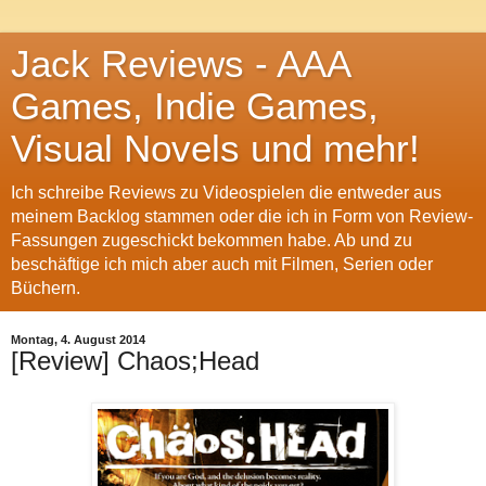
Jack Reviews - AAA
Games, Indie Games,
Visual Novels und mehr!
Ich schreibe Reviews zu Videospielen die entweder aus
meinem Backlog stammen oder die ich in Form von Review-
Fassungen zugeschickt bekommen habe. Ab und zu
beschäftige ich mich aber auch mit Filmen, Serien oder
Büchern.
Montag, 4. August 2014
[Review] Chaos;Head