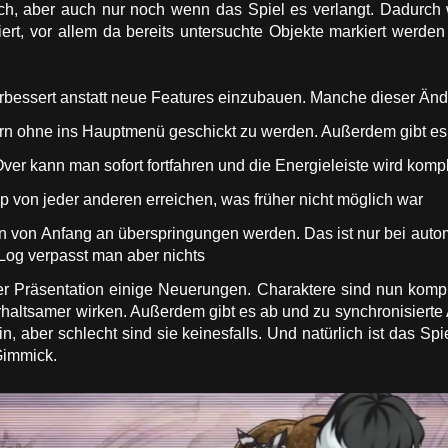
 aber auch nur noch wenn das Spiel es verlangt. Dadurch w
ziert, vor allem da bereits untersuchte Objekte markiert werd
rbessert anstatt neue Features einzubauen. Manche dieser Änd
n ohne ins Hauptmenü geschickt zu werden. Außerdem gibt es 
r kann man sofort fortfahren und die Energieleiste wird komplet
 von jeder anderen erreichen, was früher nicht möglich war
 von Anfang an überspringungen werden. Das ist nur bei auto
-Log verpasst man aber nichts
der Präsentation einige Neuerungen. Charaktere sind nun kompl
erhaltsamer wirken. Außerdem gibt es ab und zu synchronisie
, aber schlecht sind sie keinesfalls. Und natürlich ist das Spiel
Gimmick.