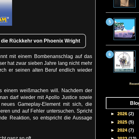
 die Rückkehr von Phoenix Wright
nnt mit einem Bombenanschlag auf das
ser hat zwar sieben Jahre lang nicht mehr
ch er seinen alten Beruf endlich wieder
Recent
 das einem weißmachen will. Nachdem der
an darf wieder mit Apollo Justice sowie
Blo
 neues Gameplay-Element mit sich, die
eren und auf Fehler untersuchen. Spricht
►
2026
(2)
nde Reaktion, so entspricht die Aussage
►
2025
(5)
►
2024
(7)
ht ganz so oft.
►
2023
(13)