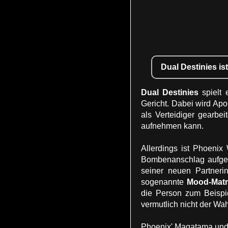
Dual Destinies is
Dual Destinies
spielt 
Gericht. Dabei wird Apo
als Verteidiger gearbe
aufnehmen kann.
Allerdings ist Phoenix
Bombenanschlag aufgekl
seiner neuen Partneri
sogenannte
Mood-Matr
die Person zum Beispie
vermutlich nicht der Wah
Phoenix' Magatama und 