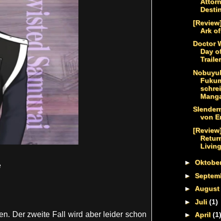
Attor
Desti
[Review]
Ark o
Doctor 
Day o
Trailer
Nobuyu
Fuku
schrei
Mang
Slender
von En
[Review
Return
Livin
►
Oktobe
e
►
Septem
►
Augus
►
Juli
(1)
ten. Der zweite Fall wird aber leider schon
►
April
(1