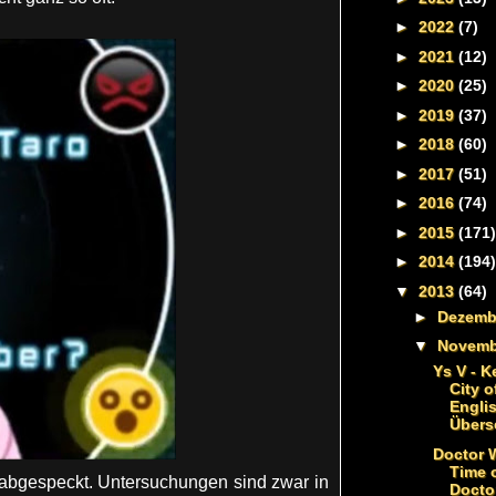
►
2022
(7)
►
2021
(12)
►
2020
(25)
►
2019
(37)
►
2018
(60)
►
2017
(51)
►
2016
(74)
►
2015
(171)
►
2014
(194)
▼
2013
(64)
►
Dezem
▼
Novem
Ys V - K
City o
Engli
Überse
Doctor 
Time o
bgespeckt. Untersuchungen sind zwar in
Doctor