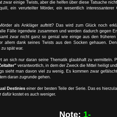
hat zwar einige Twists, aber die helfen über diese Tatsache nic
ill, ein verurteilter Mörder, ein wesentlich interessanterer
Mörder als Ankläger auftritt? Das wird zum Glück noch erklä
alle Fälle irgendwie zusammen und werden dadurch gegen End
samt zwar nicht ganz so genial wie einige aus den früheren T
vor allem dank seines Twists aus den Socken gehauen. Den
s zu spät war.
rt an sich nur daran seine Thematik glaubhaft zu vermitteln. 
eitalter"
verantwortlich, in dem der Zweck die Mittel heiligt un
ings sieht man davon viel zu wenig. Es kommen zwar gefälschte
tem daran zugrunde gehen.
ual Destinies
einer der besten Teile der Serie. Das es hierz
r dafür kostet es auch weniger.
Note:
1-