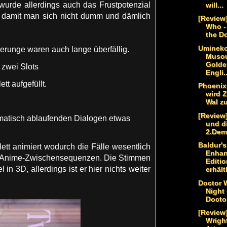
urde allerdings auch das Frustpotenzial
will...
en damit man sich nicht dumm und dämlich
[Review
Who -
the D
Umineko
erunge waren auch lange überfällig.
Musou
Golde
zwei Slots
Engli..
t aufgefüllt.
Phoenix
wird Z
Wal zu
[Review]
matisch ablaufenden Dialogen etwas
und d
2.De
Baldur's
ett animiert wodurch die Fälle wesentlich
Enha
rte Anime-Zwischensequenzen. Die Stimmen
Editio
 in 3D, allerdings ist er hier nichts weiter
erhält
Doctor 
Night 
Docto
[Review
Wrigh