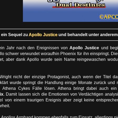
t ein Sequel zu
Apollo Justice
und behandelt unter anderem
ein Jahr nach den Ereignissen von
Apollo Justice
und begi
llo schwer verwundet woraufhin Phoenix für ihn einspringt. Die
itet, aber dank Apollo wurde sein Name reingewaschen wodur
 Wright nicht der einzige Protagonist, auch wenn der Titel
ärt wurde springt die Handlung einige Monate zurück und m
n Athena Cykes Fälle lösen. Athena bringt dabei auch ein
ix
. Damit lassen sich die Emotionen von Verdächtigen analysi
l von einem traurigen Ereignis aber zeigt keine entspreche
rheit.
Apollos Armband kommen ebenfalls zum Einsatz, allerdings nic