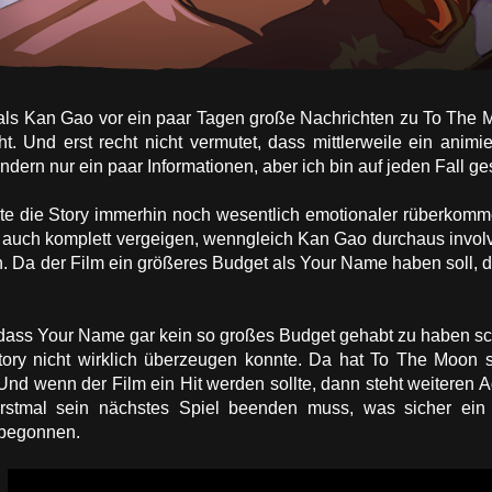
als Kan Gao vor ein paar Tagen große Nachrichten zu To The Mo
t. Und erst recht nicht vermutet, dass mittlerweile ein animie
ondern nur ein paar Informationen, aber ich bin auf jeden Fall
te die Story immerhin noch wesentlich emotionaler rüberkommen
h auch komplett vergeigen, wenngleich Kan Gao durchaus involvi
n. Da der Film ein größeres Budget als Your Name haben soll, dü
dass Your Name gar kein so großes Budget gehabt zu haben sch
tory nicht wirklich überzeugen konnte. Da hat To The Moon 
. Und wenn der Film ein Hit werden sollte, dann steht weiteren
stmal sein nächstes Spiel beenden muss, was sicher ein 
 begonnen.