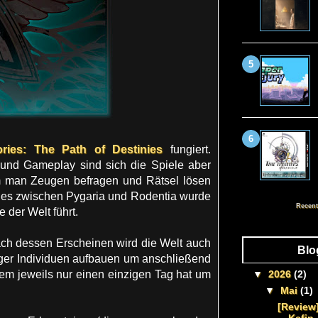
ories: The Path of Destinies
fungiert.
 und Gameplay sind sich die Spiele aber
em man Zeugen befragen und Rätsel lösen
eges zwischen Pygaria und Rodentia wurde
Recent
der Welt führt.
ach dessen Erscheinen wird die Welt auch
Blo
ger Individuen aufbauen um anschließend
dem jeweils nur einen einzigen Tag hat um
▼
2026
(2)
▼
Mai
(1)
[Review]