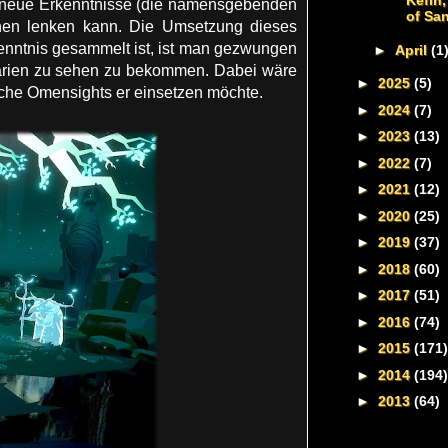
Kefin
 neue Erkenntnisse (die namensgebenden
of Sa
nen lenken kann. Die Umsetzung dieses
kenntnis gesammelt ist, ist man gezwungen
►
April
(1
enarien zu sehen zu bekommen. Dabei wäre
►
2025
(5)
lche Omensights er einsetzen möchte.
►
2024
(7)
►
2023
(13)
►
2022
(7)
►
2021
(12)
►
2020
(25)
►
2019
(37)
►
2018
(60)
►
2017
(51)
►
2016
(74)
►
2015
(171)
►
2014
(194)
►
2013
(64)