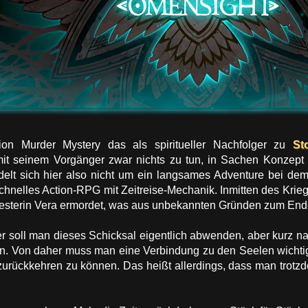
ion Murder Mystery das als spiritueller Nachfolger zu
St
mit seinem Vorgänger zwar nichts zu tun, in Sachen Konzept
delt sich hier also nicht um ein langsames Adventure bei d
chnelles Action-RPG mit Zeitreise-Mechanik. Inmitten des Kri
iesterin Vera ermordet, was aus unbekannten Gründen zum Ende 
er soll man dieses Schicksal eigentlich abwenden, aber kurz n
en. Von daher muss man eine Verbindung zu den Seelen wichti
zurückkehren zu können. Das heißt allerdings, dass man trotz