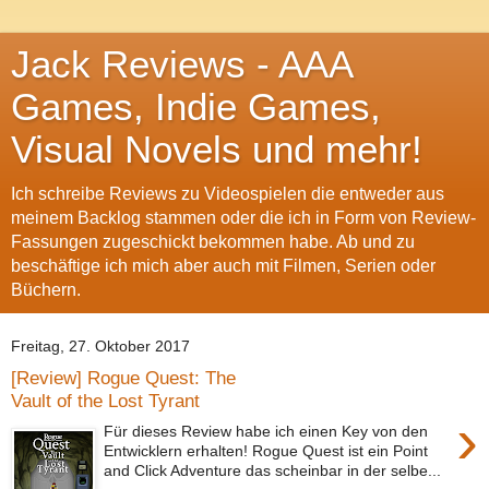
Jack Reviews - AAA
Games, Indie Games,
Visual Novels und mehr!
Ich schreibe Reviews zu Videospielen die entweder aus
meinem Backlog stammen oder die ich in Form von Review-
Fassungen zugeschickt bekommen habe. Ab und zu
beschäftige ich mich aber auch mit Filmen, Serien oder
Büchern.
Freitag, 27. Oktober 2017
[Review] Rogue Quest: The
Vault of the Lost Tyrant
›
Für dieses Review habe ich einen Key von den
Entwicklern erhalten! Rogue Quest ist ein Point
and Click Adventure das scheinbar in der selbe...