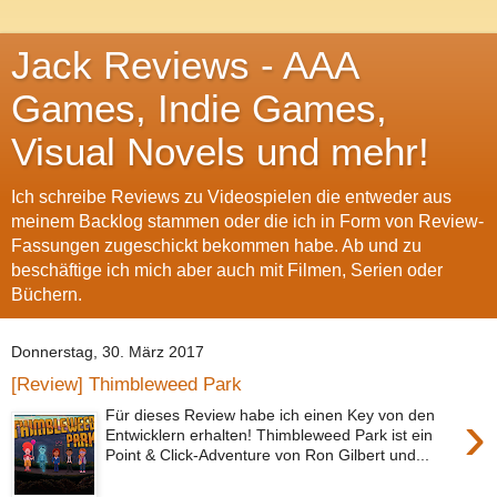
Jack Reviews - AAA
Games, Indie Games,
Visual Novels und mehr!
Ich schreibe Reviews zu Videospielen die entweder aus
meinem Backlog stammen oder die ich in Form von Review-
Fassungen zugeschickt bekommen habe. Ab und zu
beschäftige ich mich aber auch mit Filmen, Serien oder
Büchern.
Donnerstag, 30. März 2017
[Review] Thimbleweed Park
›
Für dieses Review habe ich einen Key von den
Entwicklern erhalten! Thimbleweed Park ist ein
Point & Click-Adventure von Ron Gilbert und...